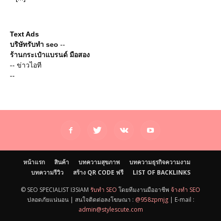
Text Ads
บริษัทรับทำ seo
--
ร้านกระเป๋าแบรนด์ มือสอง
--
ข่าวไอที
--
หน้าแรก
สินค้า
บทความสุขภาพ
บทความธุรกิจความงาม
บทความรีวิว
สร้าง QR CODE ฟรี
LIST OF BACKLINKS
© SEO SPECIALIST I3SIAM
รับทำ SEO
โดยทีมงานมืออาชีพ
จ้างทำ SEO
ปลอดภัยแน่นอน | สนใจติดต่อลงโฆษณา :
@958zpmjg
| E-mail :
admin@stylescute.com