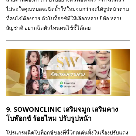
ไม่พอใจคุณหมอจะฉีดย้ำให้ใหม่จนกว่าจะได้รูปหน้าตาม
ที่คนไข้ต้องการ ตัวโบท็อกซ์มีให้เลือกหลายยี่ห้อ หลาย
สัญชาติ อยากฉีดตัวไหนคนไข้ชี้ได้เลย
9. SOWONCLINIC เสริมจมูก เสริมคาง
โบท๊อกซ์ ร้อยไหม ปรับรูปหน้า
โปรแกรมฉีดโบท็อกซ์ของที่นี่โดดเด่นทั้งในเรื่องปรับแต่ง