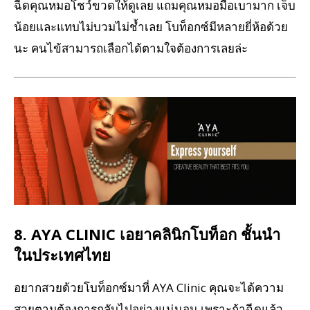
ฉีดคุณหมอโชว์ขวดให้ดูเลย แถมคุณหมอมือเบามาก เจ็บ
น้อยและแทบไม่บวมไม่ช้ำเลย โบท็อกซ์มีหลายยี่ห้อด้วย
นะ คนไข้สามารถเลือกได้ตามใจต้องการเลยล่ะ
8. AYA CLINIC เอยาคลินิกโบท็อก ชั้นนำ
ในประเทศไทย
อยากสวยด้วยโบท็อกซ์มาที่ AYA Clinic คุณจะได้ความ
สวยตามต้องการกลับไปอย่างแน่นอน เพราะถ้าฉีดแล้ว