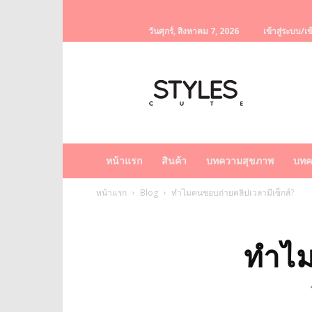
วันศุกร์, สิงหาคม 7, 2026
เข้าสู่ระบบ/เข
StylesCute
เว็บไซต์
สำหรับ
ท่านผู้หญิง
รวบรวม
เรื่อง
ราว
หน้าแรก
สินค้า
บทความสุขภาพ
บทค
ผู้
หญิง
หน้าแรก
Blog
ทำไมคนชอบถ่ายคลิปเวลามีเซ็กส์?
ครีม
หน้า
ขาว
ทำไม
ครีม
หน้า
ใส