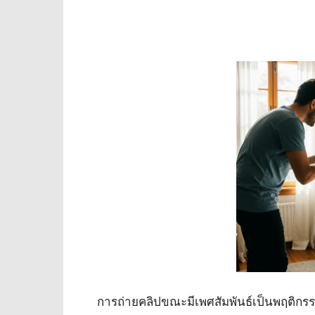
การถ่ายคลิปขณะมีเพศสัมพันธ์เป็นพฤติกรรมที