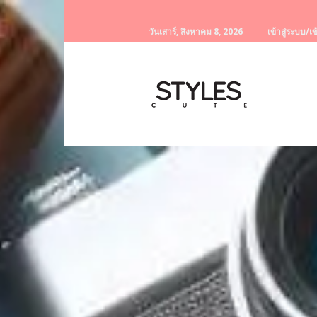
วันเสาร์, สิงหาคม 8, 2026
เข้าสู่ระบบ/เข
StylesCute
เว็บไซต์
สำหรับ
ท่านผู้หญิง
รวบรวม
เรื่อง
ราว
ผู้
หญิง
ครีม
หน้า
ขาว
ครีม
หน้า
ใส