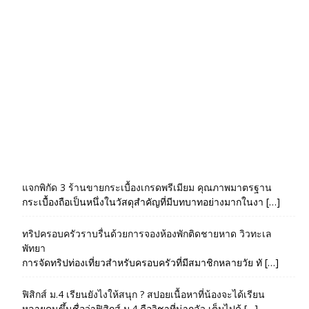
แจกพิกัด 3 ร้านขายกระเบื้องเกรดพรีเมียม คุณภาพมาตรฐาน
กระเบื้องถือเป็นหนึ่งในวัสดุสำคัญที่มีบทบาทอย่างมากในงา […]
ทริปครอบครัวราบรื่นด้วยการจองห้องพักติดชายหาด วิวทะเล
พัทยา
การจัดทริปท่องเที่ยวสำหรับครอบครัวที่มีสมาชิกหลายวัย ทั […]
ฟิสิกส์ ม.4 เรียนยังไงให้สนุก ? สปอยเนื้อหาที่น้องจะได้เรียน
หลายคนขึ้นชื่อว่าฟิสิกส์ ม.4 คือวิชาที่น่ากลัว เต็มไปด้ […]