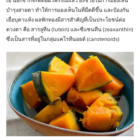
เอ นอกจากจะดีต่อผิวพรรณแล้ว ยังช่วยในการมองเห็น
บำรุงสายตา ทำให้การมองเห็นในที่มืดดีขึ้น และป้องกัน
เยื่อบุตาแห้ง ผลฟักทองมีสารสำคัญที่เป็นประโยชน์ต่อ
ดวงตา คือ สารลูทีน (lutein) และซีแซนทีน (zeaxanthin)
ซึ่งเป็นสารที่อยู่ในกลุ่มแคโรทีนอยด์ (carotenoids)