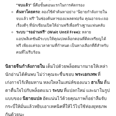
“
จบแล้ว”
นี่คือขั้นตอนแรกในการคัดกรอง
ค้นหาโดยตรง:
ลองใช้คำค้นหาอย่าง “นิยายกำลังภายใน
จบแล้ว ฟรี” ในช่องค้นหาของแพลตฟอร์ม คุณอาจจะเจอ
เรื่องดีๆ ที่นักเขียนเปิดให้อ่านฟรีเพื่อสร้างฐานแฟนคลับ
ระบบ “รออ่านฟรี” (Wait Until Free):
หลาย
แอปพลิเคชันมีระบบให้คุณปลดล็อกตอนที่ติดเหรียญได้
ฟรี เพียงแค่รอเวลาตามที่กำหนด เป็นทางเลือกที่ดีสำหรับ
คนที่ไม่รีบร้อน
นิยายจีนกำลังภายใน
เต็มไปด้วยพล็อตมากมายให้เหล่า
นักอ่านได้ค้นพบ ไม่ว่าคุณจะชื่นชอบ
พระเอกเทพ
ที่
เก่งกาจไร้เทียมทาน หลงใหลในเสน่ห์ของแนว
ฮาเร็ม
ตื่น
ตาตื่นใจไปกับพล็อตแนว
ระบบ
ที่แปลกใหม่ และมาในรูป
แบบของ
นิยายแปล
อัดแน่นไว้ด้วยคุณภาพก็อย่าลืมจับ
กระบี่ให้มั่นแล้วหยิบเอาเทคนิคที่ให้ไว้ไปใช้ท่องยุทธภพ
กันด้วยนะ