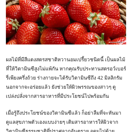
ผลไม้ที่มีสีแดงสดรสชาติหวานอมเปรี้ยวชนิดนี้ เป็นผลไม้
ที่ให้วิตามินซีสูงไม่แพ้กัน หากคุณรับประทานสตรอว์เบอร์
รี่เพียงครึ่งถ้วย ร่างกายจะได้รับวิตามินซีถึง 42 มิลลิกรัม
นอกจากจะอร่อยแล้ว ยังช่วยให้ผิวพรรณของสาวๆ ดู
เปล่งปลั่งจากสารอาหารที่มีประโยชน์ไปพร้อมกัน
เมื่อรู้ถึงประโยชน์ของวิตามินซีแล้ว ก็อย่าลืมที่จะหันมา
ดูแลสุขภาพตัวเองแบบง่ายๆ เติมสารอาหารให้ผิวจาก
วิตามินซีธรรมชาติที่ปราศจากอันตราย อุดมไปด้วย