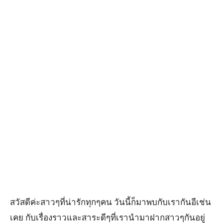
สวัสดีค่ะสาวๆที่น่ารักทุกๆคน วันนี้ก็มาพบกับเรากันอีเช่น
เคย กับเรื่องราวและสาระดีๆที่เรานำมาฝากสาวๆกันอยู่