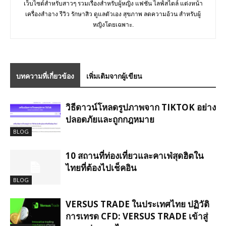
เว็บไซต์สำหรับสาวๆ รวมเรื่องสำหรับผู้หญิง แฟชั่น ไลฟ์สไตล์ แต่งหน้า
เครื่องสำอาง รีวิว รักษาสิว ดูแลตัวเอง สุขภาพ ลดความอ้วน สำหรับผู้
หญิงโดยเฉพาะ.
บทความที่เกี่ยวข้อง
เพิ่มเติมจากผู้เขียน
วิธีดาวน์โหลดรูปภาพจาก TIKTOK อย่าง
ปลอดภัยและถูกกฎหมาย
BLOG
10 สถานที่ท่องเที่ยวและคาเฟ่สุดฮิตใน
ไทยที่ต้องไปเช็คอิน
BLOG
VERSUS TRADE ในประเทศไทย ปฏิวัติ
การเทรด CFD: VERSUS TRADE เข้าสู่