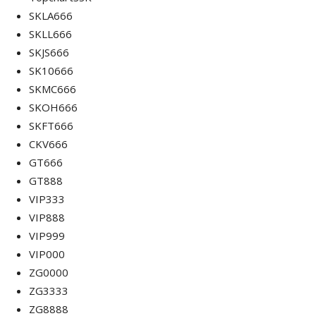
SKLA666
SKLL666
SKJS666
SK10666
SKMC666
SKOH666
SKFT666
CKV666
GT666
GT888
VIP333
VIP888
VIP999
VIP000
ZG0000
ZG3333
ZG8888