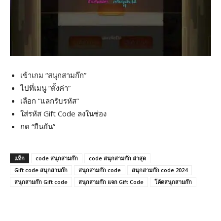
เข้าเกม “สนุกสามก๊ก”
ไปที่เมนู “ตั้งค่า”
เลือก “แลกรับรหัส”
ใส่รหัส Gift Code ลงในช่อง
กด “ยืนยัน”
แท็ก
code สนุกสามก๊ก
code สนุกสามก๊ก ล่าสุด
Gift code สนุกสามก๊ก
สนุกสามก๊ก code
สนุกสามก๊ก code 2024
สนุกสามก๊ก Gift code
สนุกสามก๊ก แจก Gift Code
โค้ดสนุกสามก๊ก