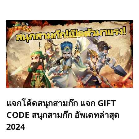
แจกโค้ดสนุกสามก๊ก แจก GIFT
CODE สนุกสามก๊ก อัพเดทล่าสุด
2024