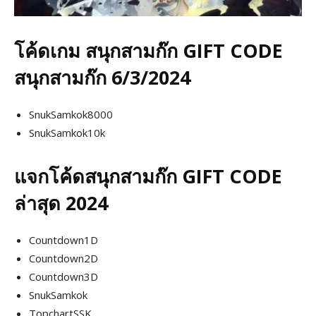
โค้ดเกม สนุกสามก๊ก GIFT CODE
สนุกสามก๊ก 6/3/2024
SnukSamkok8000
SnukSamkok10k
แจกโค้ดสนุกสามก๊ก GIFT CODE
ล่าสุด 2024
Countdown1D
Countdown2D
Countdown3D
SnukSamkok
TopchartSSK