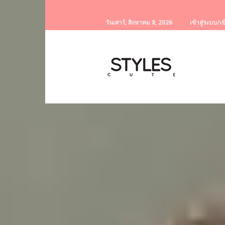
วันเสาร์, สิงหาคม 8, 2026
เข้าสู่ระบบ/เข
StylesCute
เว็บไซต์
สำหรับ
ท่านผู้หญิง
รวบรวม
เรื่อง
ราว
ผู้
หญิง
ครีม
หน้า
ขาว
ครีม
หน้า
ใส