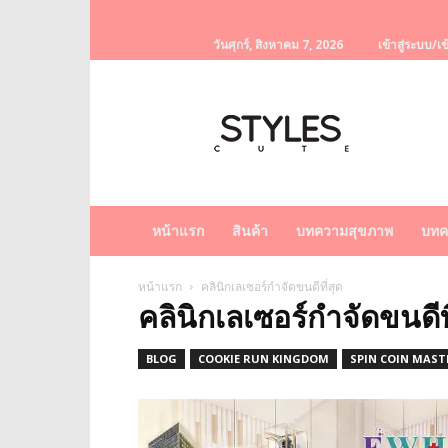
วันศุกร์, สิงหาคม 7, 2026
เข้าสู่ระบบ/เข
StylesCute
เว็บไซต์
สำหรับ
ท่านผู้หญิง
รวบรวม
เรื่อง
ราว
หน้าแรก
สินค้า
บทความสุขภาพ
บทค
ผู้
หญิง
ครีม
หน้าแรก
คลินิกเลเซอร์กำจัดขนดีที่สุด
คลินิกเลเซอร์กำจัดขนดีที
หน้า
ขาว
ครีม
BLOG
COOKIE RUN KINGDOM
SPIN COIN MASTE
หน้า
ใส