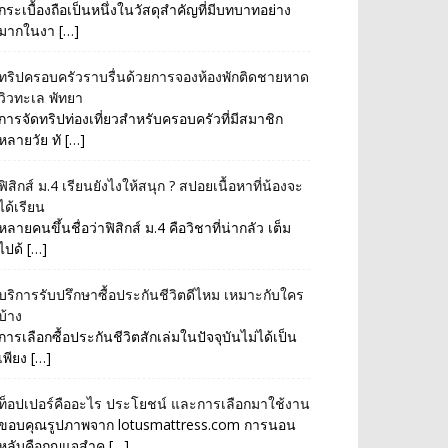
กระเบื้องถือเป็นหนึ่งในวัสดุสำคัญที่มีบทบาทอย่าง
มากในงา […]
ทริปครอบครัวราบรื่นด้วยการจองห้องพักติดชายหาด
วิวทะเล พัทยา
การจัดทริปท่องเที่ยวสำหรับครอบครัวที่มีสมาชิก
หลายวัย ทั […]
ฟิสิกส์ ม.4 เรียนยังไงให้สนุก ? สปอยเนื้อหาที่น้องจะ
ได้เรียน
หลายคนขึ้นชื่อว่าฟิสิกส์ ม.4 คือวิชาที่น่ากลัว เต็ม
ไปด้ […]
บริการรับปรึกษาซื้อประกันชีวิตดีไหม เหมาะกับใคร
บ้าง
การเลือกซื้อประกันชีวิตสักเล่มในปัจจุบันไม่ได้เป็น
เพียง […]
ท็อปเปอร์คืออะไร ประโยชน์ และการเลือกมาใช้งาน
ขอบคุณรูปภาพจาก lotusmattress.com การนอน
หลับคือกุญแจสำค […]