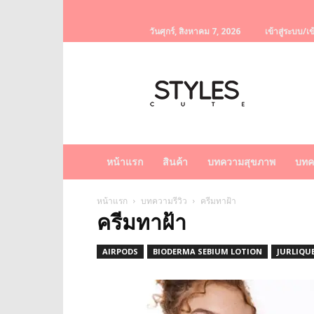
วันศุกร์, สิงหาคม 7, 2026
เข้าสู่ระบบ/เข
StylesCute
เว็บไซต์
สำหรับ
ท่านผู้หญิง
รวบรวม
เรื่อง
ราว
หน้าแรก
สินค้า
บทความสุขภาพ
บทค
ผู้
หญิง
ครีม
หน้าแรก
บทความรีวิว
ครีมทาฝ้า
ครีมทาฝ้า
หน้า
ขาว
ครีม
AIRPODS
BIODERMA SEBIUM LOTION
JURLIQU
หน้า
ใส