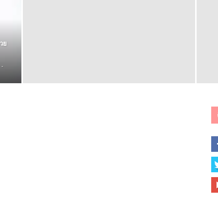
่วย
-