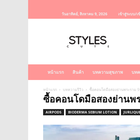
วันอาทิตย์, สิงหาคม 9, 2026
เข้าสู่ระบบ/เข
StylesCute
เว็บไซต์
สำหรับ
ท่านผู้หญิง
รวบรวม
เรื่อง
ราว
หน้าแรก
สินค้า
บทความสุขภาพ
บทค
ผู้
หญิง
ครีม
หน้าแรก
บทความรีวิว
ซื้อคอนโดมือสองย่านพระราม 9
ซื้อคอนโดมือสองย่านพ
หน้า
ขาว
ครีม
AIRPODS
BIODERMA SEBIUM LOTION
JURLIQU
หน้า
ใส