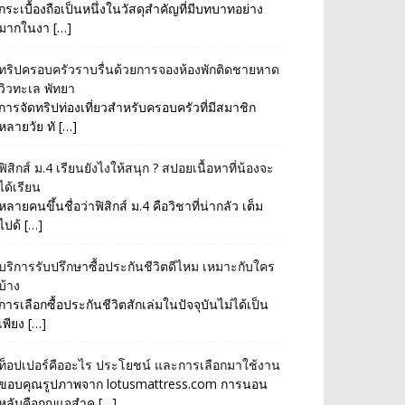
กระเบื้องถือเป็นหนึ่งในวัสดุสำคัญที่มีบทบาทอย่าง
มากในงา […]
ทริปครอบครัวราบรื่นด้วยการจองห้องพักติดชายหาด
วิวทะเล พัทยา
การจัดทริปท่องเที่ยวสำหรับครอบครัวที่มีสมาชิก
หลายวัย ทั […]
ฟิสิกส์ ม.4 เรียนยังไงให้สนุก ? สปอยเนื้อหาที่น้องจะ
ได้เรียน
หลายคนขึ้นชื่อว่าฟิสิกส์ ม.4 คือวิชาที่น่ากลัว เต็ม
ไปด้ […]
บริการรับปรึกษาซื้อประกันชีวิตดีไหม เหมาะกับใคร
บ้าง
การเลือกซื้อประกันชีวิตสักเล่มในปัจจุบันไม่ได้เป็น
เพียง […]
ท็อปเปอร์คืออะไร ประโยชน์ และการเลือกมาใช้งาน
ขอบคุณรูปภาพจาก lotusmattress.com การนอน
หลับคือกุญแจสำค […]