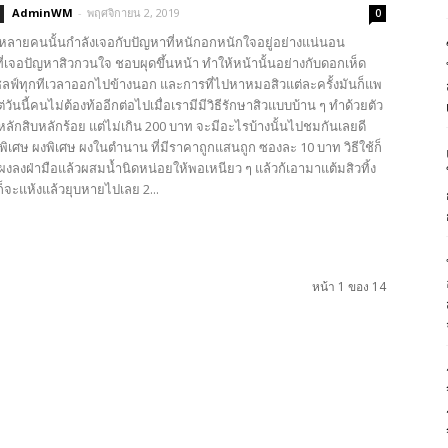
AdminWM
-
พฤศจิกายน 2, 2019
0
วๆหลายคนนั้นกำลังเจอกับปัญหาที่หนักอกหนักใจอยู่อย่างแน่นอน
่เจอปัญหาสิวกวนใจ ชอบผุดขึ้นหน้า ทำให้หน้านั้นอย่างกับดอกเห็ด
ซลฟ์ทุกทีเวลาออกไปข้างนอก และการที่ไปหาหมอสิวแต่ละครั้งมันก็แพ
วันนี้คนไม่ต้องท้ออีกต่อไปเมื่อเรามีมีวิธีรักษาสิวแบบบ้าน ๆ ทำด้วยตัว
ลักสิบหลักร้อย แต่ไม่เกิน 200 บาท จะมีอะไรบ้างนั้นไปชมกันเลยดี
งพิเศษ ผงพิเศษ ผงในตำนาน ที่มีราคาถูกแสนถูก ซองละ 10 บาท วิธีใช้ก็
ทผงลงฝ่ามือแล้วผสมน้ำนิดหน่อยให้พอเหนียว ๆ แล้วก้เอามาแต้มสิวทิ้ง
วก็จะแห้งแล้วยุบหายไปเลย 2...
หน้า 1 ของ 14