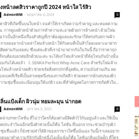
งหน้าลดสิวราคาถูกปี 2024 หน้าใส ไร้สิว
AdminWM
-
พฤษภาคม 4, 2024
0
ัญหาสิวที่เกิดขึ้นบนใบหน้า จนทำให้เราเกิดความรำคาญ และหมดความ
นั้น การดูแลผิวหน้าด้วยการทำความสะอาดด้วยการล้างหน้า ด้วยโฟม
ถือว่าเป็นอีกหนึ่งเรื่องสำคัญที่เราต้องดูแลและรักษาให้ตรงกับสภาพผิว
นี้เราเลยอยากนำเหล่าโฟมล้างหน้า ให้กับคนที่เป็นสิวโดยเฉพาะมาฝาก
ด้ติดตามกันเลยค่ะ ซึ่งแต่ละตัวที่เรานำมาฝากกันในวันนี้ ถือว่าราคาถุก
ีจนต้องบอกต่ออีกด้วยนะค่ะ จะได้แก่โฟมล้างหน้ายี่ห้อไหนกันบ้างนั้น
อมกันได้เลยจ้า 1. SENKA Perfect Whip Acne Care สำหรับโฟมล้าง
ป็นโฟมล้างหน้าลดสิว ช่วยขจัดสิ่งสกปรกที่อุดตัน, ความมันส่วนเกิน ลด
แบคทีเรียที่เป็นสาเหตุหนึ่งของการเกิดสิว ช่วยลดการอักเสบของผิว
มชุ่มชื้นและเนียนนุ่มให้แก่ผิว และที่สำคัญลดโอกาสการเกิดสิวใน...
ลิ่นแป้งเด็ก ผิวนุ่ม หอมละมุน น่ากอด
AdminWM
-
มกราคม 3, 2022
0
เหล่าบรรดาโลชั่น ที่ไม่ว่าใครก็ต้องต่างมีติดตัวไว้กันอยู่แล้ว และใช้เป็น
ตประจำวันนอีกหนึ่งตัวช่วยนั้นก็คือ โลชั่น ที่นอกจากจะช่วยบำรุงผิว
ชุ่มชื่นแล้ว ก็ยังช่วยทำให้ผิวของเราขาวใสขึ้นนั่นเอง วันนี้เราเลยอยาก
กคนมาทำความรู้จักกับอีกหนึ่งไอเท็มนั่นก็คือ โลชั่นกลิ่นแป้งเด็ก ที่ใคร