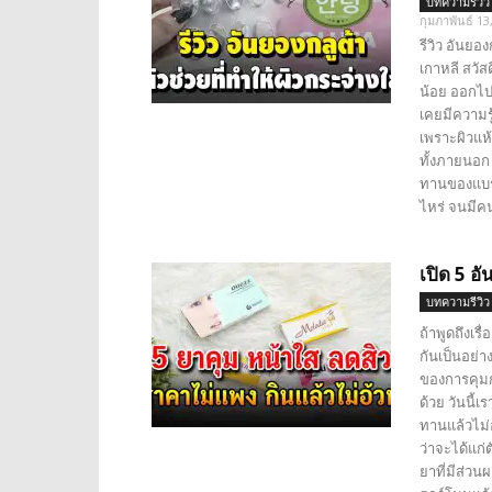
บทความรีวิว
กุมภาพันธ์ 13
รีวิว อันยอ
เกาหลี สวัส
น้อย ออกไปข
เคยมีความรู
เพราะผิวแห้
ทั้งภายนอก
ทานของแบรน
ไหร่ จนมีคน
เปิด 5 อ
บทความรีวิว
ถ้าพูดถึงเรื
กันเป็นอย่าง
ของการคุมก
ด้วย วันนี้เ
ทานแล้วไม่
ว่าจะได้แก่
ยาที่มีส่ว