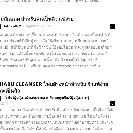
 ยังทำให้ไม่บวมน้ำ กินแล้วไม่ต้องกลัวบวม อวบ หรืออ้วนขึ้น...
ครีมกันแดด สำหรับคนเป็นสิว แพ้ง่าย
AdminWM
-
พฤศจิกายน 2, 2019
0
แสนเมืองไทยเรามันก็ร้อนนนแรงได้จริงๆนะ ถึงแม้ว่าตอนนี้จะเข้าหน้า
าม แต่แดดก็ยังมีอยู่ กลางวันก็ยังร้อนนนนอยู่เหมือนเดิมม อากาศก็
มันเยิ้ม สิวก็ขึ้น หน้าก็ดำ ฝ้าก็ขึ้น โอ้ยยยไม่อยากจะพูดเลยยยย เกิดมา
งแสนลำบาก แต่วันนี้จะหมดปัญหานี้แน่นอน เพราะเราจะมานำเสนอ5
 ครีมกันแดดที่ดีที่สุดในตอนนี้ จะมีอะไรบ้างนั้นไปดูเลยจ้า 5.
 sensitive spf30 ครีมกันแดด spectraban sensitive spf30...
HIHABU CLEANSER โฟมล้างหน้าสำหรับ ผิวแพ้ง่าย
และเป็นสิว
เว็บไซต์ผู้หญิง เคล็ดลับความสวย อัพเดททุกเรื่องที่ผู้หญิงอยากรู้
-
, 2019
0
BU CLEANSER โฟมล้างหน้าสำหรับ ผิวแพ้ง่าย ผิวแห้ง และเป็นสิว สวัสดี
ดูแลสุขภาพตัวเอง เนื่องจากเราเป็นคนผิวผสมแต่ถ้าส่วนไหนที่แห้งก็จะ
นผิวลอก การจะหาผลิตภัณฑ์ล้างหน้าเลยต้องเลือกพอสมควร และองค์
งในการเลือก คือ ไม่ทำให้หน้าแห้งตึงและล้างหน้าสะอาด วันนี้เราจะมา