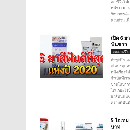
ลองรีวิวโฟม
หน้า CHIHA
รักมากๆค่ะ
ครบถ้วน เนื้อ
เปิด 6 ย
ฟันขาว
บทความรีวิว
ถ้าพูดถึงสุข
เพื่อนๆทุกค
หนึ่งเรื่อง
จำเป็นที่เร
ช่วยให้ปาก
ได้แก่อะไรบ
ยาสีฟันฟัน
คราบที่ฟันท
5 ไอเทม
บาท