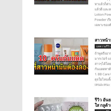
ทาแล้วก็ต่
แล้วดี และ
Lotion Powd
Powder เรีย
เฉพาะของตั
สาวหน้าม
บทความรีวิว
ถ้าพูดถึงอา
มากเว่อร์ แ
สาวๆได้โดยต
กันแดดทาตัว
1. BB Care
ดุจใยไหมตั้
เหนอะหนะ เ
รีวิว อั
ใส กลูต้