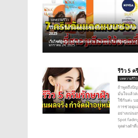
บทความรีวิว
รีวิว 10 ครีมกันแดดแบบซองที่สาวๆ เลือกใช้มากที่สุด 
2025
เว็บไซต์ผู้หญิง เคล็ดลับความสวย อัพเดททุกเรื่องที่ผู้หญิงอยากรู้
มกราคม 24, 2025
รีวิว 5 ค
บทความรีวิว
ถ้าพูดถึงป
มั่นใจแล้วล
ใช้กันค่ะ บ
การช่วยดูแล
อย่างแน่นอ
Spot fadin
จุดด่างดำที่