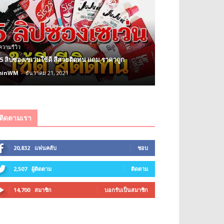
วามรีวิว
 5 ลิปซองเซเว่นใช้ดี สีสวยติดทน แถม ราคาถูก
minWM
-
ธันวาคม 21, 2021
ติดตามเรา
20,832
แฟนคลับ
ชอบ
2,507
ผู้ติดตาม
ติดตาม
14,700
สมาชิก
บอกรับเป็นสมาชิก