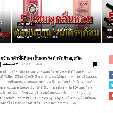
ปี
บทความรีวิว
บทค
5 แชมพูกลิ่นหอม ติดทนนาน จนใครๆก็ชม
เปิด
-
AdminWM
-
กุมภาพันธ์ 2, 2020
Ad
รีมรักษาฝ้าที่ดีที่สุด เห็นผลจริง กำจัดฝ้าอยู่หมัด
AdminWM
-
มกราคม 7, 2020
0
ัญหาฝ้ากระที่ทำให้สาวๆหลายๆคนต้องกังวลใจ และทำให้หมดความ
่ะก็ วันนี้เรามีอีกตัวช่วยดีๆที่จะมานำเสนอให้กับสาวๆหลายคนได้ทดลอง
อกเลยว่าดีจนต้องบอกต่ออย่างแน่นอน ซึ่งแต่ละไอเท็มวันนี้ ก็จะเป็นใน
ฝ้าโดยเฉพาะนั่นเอง เรียกได้ว่าปัญหา ฝ้า ที่สาวๆ วัย 30+ หมดกังวล
นค่ะ จะได้แก่อะไรนั้นตามไปชมพร้อมกันเลยค่ะ 1 ProX by Olay
g Essence Serum เซรั่ม ของ ProX by Olay ขวดนี้ช่วยลดเลือนฝ้าและ
แก้ยากได้ตั้งแต่วันแรกที่ใช้ โดยเข้าไปแก้ปัญหาที่ต้นเหตุ...