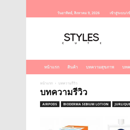
วันอาทิตย์, สิงหาคม 9, 2026
เข้าสู่ระบบ/เข
StylesCute
เว็บไซต์
สำหรับ
ท่านผู้หญิง
รวบรวม
เรื่อง
ราว
หน้าแรก
สินค้า
บทความสุขภาพ
บทค
ผู้
หญิง
ครีม
หน้าแรก
บทความรีวิว
บทความรีวิว
หน้า
ขาว
ครีม
AIRPODS
BIODERMA SEBIUM LOTION
JURLIQU
หน้า
ใส