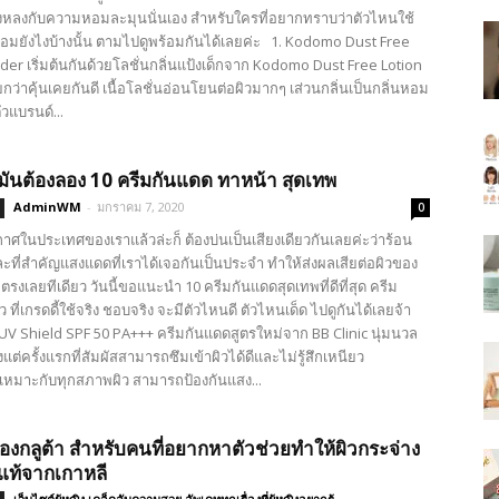
างหลงกับความหอมละมุนนั่นเอง สำหรับใครที่อยากทราบว่าตัวไหนใช้
หอมยังไงบ้างนั้น ตามไปดูพร้อมกันได้เลยค่ะ 1. Kodomo Dust Free
er เริ่มต้นกันด้วยโลชั่นกลิ่นแป้งเด็กจาก Kodomo Dust Free Lotion
กว่าคุ้นเคยกันดี เนื้อโลชั่นอ่อนโยนต่อผิวมากๆ เส่วนกลิ่นเป็นกลิ่นหอม
วแบรนด์...
ันต้องลอง 10 ครีมกันแดด ทาหน้า สุดเทพ
AdminWM
-
มกราคม 7, 2020
0
กาศในประเทศของเราแล้วล่ะก็ ต้องบ่นเป็นเสียงเดียวกันเลยค่ะว่าร้อน
ละที่สำคัญแสงแดดที่เราได้เจอกันเป็นประจำ ทำให้ส่งผลเสียต่อผิวของ
รงเลยทีเดียว วันนี้ขอแนะนำ 10 ครีมกันแดดสุดเทพที่ดีที่สุด ครีม
 ที่เกรดดี้ใช้จริง ชอบจริง จะมีตัวไหนดี ตัวไหนเด็ด ไปดูกันได้เลยจ้า
 UV Shield SPF 50 PA+++ ครีมกันแดดสูตรใหม่จาก BB Clinic นุ่มนวล
งแต่ครั้งแรกที่สัมผัสสามารถซึมเข้าผิวได้ดีและไม่รู้สึกเหนียว
หมาะกับทุกสภาพผิว สามารถป้องกันแสง...
นยองกลูต้า สำหรับคนที่อยากหาตัวช่วยทำให้ผิวกระจ่าง
าแท้จากเกาหลี