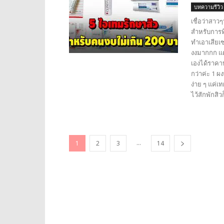
บทความรีวิว
เชื่อว่าสา
สำหรับการที
ทำเอาเสียเ
งงมากกก แต่
เองได้ราคาห
กว่าค่ะ 1 ผ
ง่าย ๆ แค่เ
ไว้สักพักสิ
...
1
2
3
14