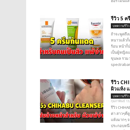
ฮอร์โมนแล้ว
รีวิว 5 
บทความรีวิว
ถ้าจะพูดถึง
หนาวแล้วก็ต
ร้อน หน้าก็
เป็นผู้หญิ
ขุนพล รวม 5
spectraban
รีวิว C
ผิวแห้ง 
บทความรีวิว
กุมภาพันธ์ 13
รีวิว CHIHA
ค่า สาวๆที่
แห้งมากๆ จ
ประกอบหนึ่