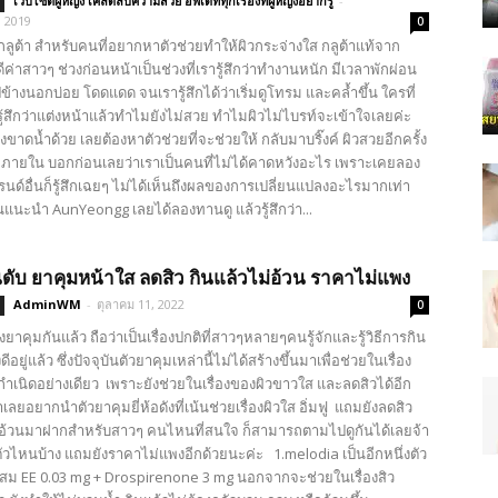
เว็บไซต์ผู้หญิง เคล็ดลับความสวย อัพเดททุกเรื่องที่ผู้หญิงอยากรู้
-
, 2019
0
งกลูต้า สำหรับคนที่อยากหาตัวช่วยทำให้ผิวกระจ่างใส กลูต้าแท้จาก
ดีค่าสาวๆ ช่วงก่อนหน้าเป็นช่วงที่เรารู้สึกว่าทำงานหนัก มีเวลาพักผ่อน
้างนอกบ่อย โดดแดด จนเรารู้สึกได้ว่าเริ่มดูโทรม และคล้ำขึ้น ใครที่
้สึกว่าแต่งหน้าแล้วทำไมยังไม่สวย ทำไมผิวไม่ไบรท์จะเข้าใจเลยค่ะ
งขาดน้ำด้วย เลยต้องหาตัวช่วยที่จะช่วยให้ กลับมาบริ๊งค์ ผิวสวยอีกครั้ง
 ภายใน บอกก่อนเลยว่าเราเป็นคนที่ไม่ได้คาดหวังอะไร เพราะเคยลอง
ด์อื่นก็รู้สึกเฉยๆ ไม่ได้เห็นถึงผลของการเปลี่ยนแปลงอะไรมากเท่า
แนะนำ AunYeongg เลยได้ลองทานดู แล้วรู้สึกว่า...
ันดับ ยาคุมหน้าใส ลดสิว กินแล้วไม่อ้วน ราคาไม่แพง
AdminWM
-
ตุลาคม 11, 2022
0
่องยาคุมกันแล้ว ถือว่าเป็นเรื่องปกติที่สาวๆหลายๆคนรู้จักและรู้วิธีการกิน
ดีอยู่แล้ว ซึ่งปัจจุบันตัวยาคุมเหล่านี้ไม่ได้สร้างขึ้นมาเพื่อช่วยในเรื่อง
ำเนิดอย่างเดียว เพราะยังช่วยในเรื่องของผิวขาวใส และลดสิวได้อีก
ราเลยอยากนำตัวยาคุมยี่ห้อดังที่เน้นช่วยเรื่องผิวใส อิ่มฟู แถมยังลดสิว
อ้วนมาฝากสำหรับสาวๆ คนไหนที่สนใจ ก็สามารถตามไปดูกันได้เลยจ้า
ตัวไหนบ้าง แถมยังราคาไม่แพงอีกด้วยนะค่ะ 1.melodia เป็นอีกหนึ่งตัว
นผสม EE 0.03 mg + Drospirenone 3 mg นอกจากจะช่วยในเรื่องสิว