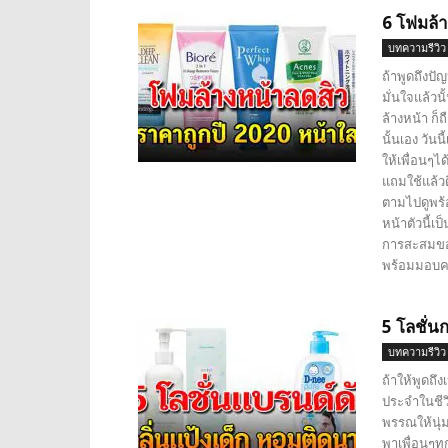
6 โฟมล้า
บทความรีวิว
ถ้าพูดถึงป
มั่นใจแล้ว
ล้างหน้า ก็
นั้นเอง วัน
ให้เพื่อนๆไ
แถมใช้แล้วด
ตามไปดูพร้
หน้าตัวนี้เ
การสะสมของ
พร้อมมอบควา
5 โลชั่นก
บทความรีวิว
ถ้าให้พูดถึง
ประจำในชีวิ
พรรณให้นุ่ม
พาเพื่อนๆทุ