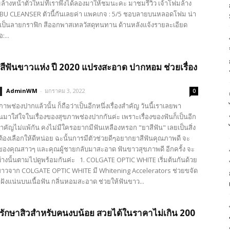
ล้างหน้าตัวใหม่ที่เราพึ่งได้ลองมาให้ชมนะคะ มาชมรีวิว เจ้าโฟมล้าง
BU CLEANSER ตัวนี้กันเลยค่า แพคเกจ : 5/5 ชอบลายบนหลอดโฟม น่า
 เป็นลายกราฟิก สีออกพาสเทลวัสดุทนทาน ด้านหลังแจ้งรายละเอียด
:...
าสีฟันขาวแห่ง ปี 2020 แปรงสะอาด ปากหอม ช่วยเรื่อง
AdminWM
-
มกราคม 3, 2022
0
ภาพช่องปากแล้วนั้น ก็ถือว่าเป็นอีกหนึ่งเรื่องสำคัญ วันนี้เราเลยพา
นมาใส่ใจในเรื่องของสุขภาพช่องปากกันค่ะ เพราะเรื่องของฟันก็เป็นอีก
ที่สำคัญไม่แพ้กัน คงไม่มีใครอยากมีฟันเหลืองหรอก "ยาสีฟัน" เลยเป็นสิ่ง
าต้องเลือกให้ดีหน่อย ฉะนั้นการมีตัวช่วยดีๆอยากยาสีฟันคุณภาพดี จะ
ของคุณสาวๆ และคุณผู้ชายกลับมาสะอาด ฟันขาวสุขภาพดี อีกครั้ง จะ
้างนั้นตามไปดูพร้อมกันค่ะ 1. COLGATE OPTIC WHITE เริ่มต้นกันด้วย
ขาวจาก COLGATE OPTIC WHITE มี Whitening Accelerators ช่วยขจัด
ี่ฝังแน่นบนเนื้อฟัน กลิ่นหอมสะอาด ช่วยให้ฟันขาว...
 รักษาสิวสำหรับคนงบน้อย สวยได้ในราคาไม่เกิน 200