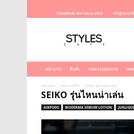
วันพฤหัสบดี, สิงหาคม 6, 2026
เข้าสู่ระบบ/เข
StylesCute
เว็บไซต์
สำหรับ
ท่านผู้หญิง
รวบรวม
เรื่อง
ราว
หน้าแรก
สินค้า
บทความสุขภาพ
บทค
ผู้
หญิง
ครีม
หน้าแรก
บทความรีวิว
Seiko รุ่นไหนน่าเล่น
SEIKO รุ่นไหนน่าเล่น
หน้า
ขาว
ครีม
AIRPODS
BIODERMA SEBIUM LOTION
JURLIQU
หน้า
ใส