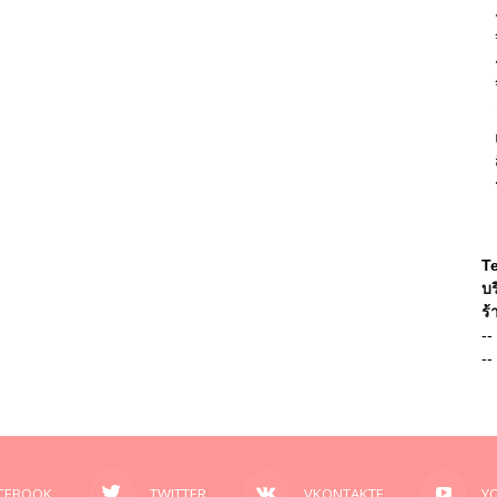
T
บร
ร้
--
--
CEBOOK
TWITTER
VKONTAKTE
Y