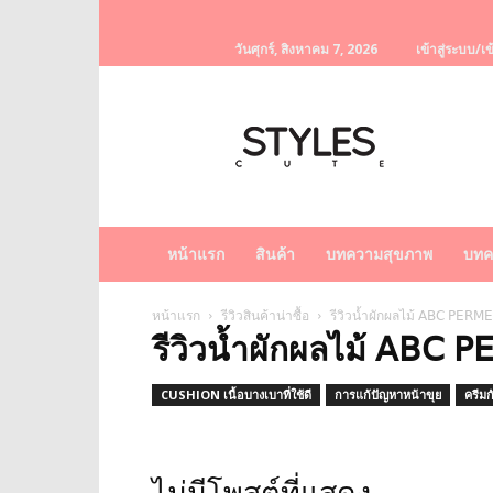
วันศุกร์, สิงหาคม 7, 2026
เข้าสู่ระบบ/เข
StylesCute
เว็บไซต์
สำหรับ
ท่านผู้หญิง
รวบรวม
เรื่อง
ราว
หน้าแรก
สินค้า
บทความสุขภาพ
บทค
ผู้
หญิง
ครีม
หน้าแรก
รีวิวสินค้าน่าซื้อ
รีวิวน้ำผักผลไม้ 𝖠𝖡𝖢 𝖯𝖤𝖱𝖬𝖤𝖭
รีวิวน้ำผักผลไม้ 𝖠𝖡𝖢 𝖯𝖤
หน้า
ขาว
ครีม
CUSHION เนื้อบางเบาที่ใช้ดี
การแก้ปัญหาหน้าขุย
ครีม
หน้า
ใส