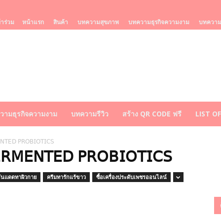
้าร่วม
หน้าแรก
สินค้า
บทความสุขภาพ
บทความธุรกิจความงาม
บทความร
วามธุรกิจความงาม
บทความรีวิว
สร้าง QR CODE ฟรี
LIST O
𝖳𝖤𝖣 𝖯𝖱𝖮𝖡𝖨𝖮𝖳𝖨𝖢𝖲
𝖬𝖤𝖭𝖳𝖤𝖣 𝖯𝖱𝖮𝖡𝖨𝖮𝖳𝖨𝖢𝖲
กันแดดทาผิวกาย
ครีมทารักแร้ขาว
ซื้อเครื่องประดับเพชรออนไลน์