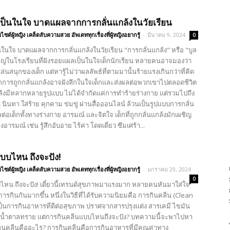
ป็นในใจ บาดแผลจากการกลั่นแกล้งในวัยเรียน
บไซต์ผู้หญิง เคล็ดลับความสวย อัพเดททุกเรื่องที่ผู้หญิงอยากรู้
-
มีนาคม 9, 2024
0
ในใจ บาดแผลจากการกลั่นแกล้งในวัยเรียน "การกลั่นแกล้ง" หรือ "บูล
ใหญ่ในโรงเรียนที่ฝังรอยแผลเป็นในใจเด็กนักเรียน หลายคนอาจมองว่า
งเล่นสนุกของเด็ก แต่หารู้ไม่ว่าผลลัพธ์ที่ตามมานั้นร้ายแรงเกินกว่าที่คิด
ารถูกกลั่นแกล้งอาจฝังลึกในใจเด็กและส่งผลต่อพวกเขาไปตลอดชีวิต
ล้งมีหลากหลายรูปแบบ ไม่ได้จำกัดแค่การทำร้ายร่างกาย แต่รวมไปถึง
 นินทา ใส่ร้าย คุกคาม ข่มขู่ ผ่านสื่อออนไลน์ ล้วนเป็นรูปแบบการกลั่น
ผลต่อเด็กทั้งทางร่างกาย อารมณ์ และจิตใจ เด็กที่ถูกกลั่นแกล้งมักเผชิญ
ารมณ์ เช่น รู้สึกอับอาย ไร้ค่า โดดเดี่ยว ซึมเศร้า...
บบไหน ถึงจะปัง!
บไซต์ผู้หญิง เคล็ดลับความสวย อัพเดททุกเรื่องที่ผู้หญิงอยากรู้
-
มกราคม 29, 2024
0
ไหน ถึงจะปัง! เดี๋ยวนี้เทรนด์สุขภาพมาแรงมาก หลายคนหันมาใส่ใจ
การกินกันมากขึ้น หนึ่งในวิธีที่ได้รับความนิยมคือ การกินคลีน (Clean
งเป็นการกินอาหารที่ดีต่อสุขภาพ ปราศจากสารปรุงแต่ง สารเคมี ไขมัน
น้ำตาลทราย แต่การกินคลีนแบบไหนถึงจะปัง? บทความนี้จะพาไปหา
ินคลีนคืออะไร? การกินคลีนคือการกินอาหารที่มีคุณค่าทาง