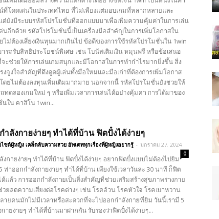
น์เพิ่มเติมย่อมสร้างความแตกต่างได้อย่างชัดเจน 1win เป็นหนึ่งในคา
์ที่โดดเด่นในประเทศไทย ที่ไม่เพียงแต่มอบเกมที่หลากหลายและ
ต่ยังมีระบบรหัสโปรโมชั่นที่ออกแบบมาเพื่อเพิ่มความคุ้มค่าในการเล่น
้เล่นอีกด้วย รหัสโปรโมชั่นนี้เป็นเครื่องมือสำคัญในการเพิ่มโอกาสใน
ไม่ต้องเสี่ยงเงินทุนมากเกินไป ข้อดีของการใช้รหัสโปรโมชั่นใน 1win
ามารถรับสิทธิประโยชน์พิเศษ เช่น โบนัสเติมเงิน หมุนฟรี หรือข้อเสนอ
 ที่จะช่วยให้การเล่นเกมสนุกและมีโอกาสในการทำกำไรมากยิ่งขึ้น สิ่ง
แรงจูงใจสำคัญที่ดึงดูดผู้เล่นทั้งมือใหม่และมือเก่าที่ต้องการเพิ่มโอกาส
ดยไม่ต้องลงทุนเพิ่มเติมมากมาย นอกจากนี้ รหัสโปรโมชั่นยังช่วยให้
รถทดลองเกมใหม่ ๆ หรือเพิ่มเวลาการเล่นได้อย่างคุ้มค่า การได้มาของ
่นใน คาสิโน 1win...
ำลังกายง่ายๆ ทำได้ที่บ้าน ฟิตปั๋งได้ง่ายๆ
บไซต์ผู้หญิง เคล็ดลับความสวย อัพเดททุกเรื่องที่ผู้หญิงอยากรู้
-
มกราคม 27, 2024
0
ังกายง่ายๆ ทำได้ที่บ้าน ฟิตปั๋งได้ง่ายๆ อยากฟิตปั๋งแบบไม่ต้องไปยิม
บ 5 ท่าออกกำลังกายง่ายๆ ทำได้ที่บ้าน เพียงใช้เวลาวันละ 30 นาที ก็ฟิต
ได้แล้ว การออกกำลังกายเป็นสิ่งสำคัญที่ช่วยเสริมสร้างสุขภาพร่างกาย
 ช่วยลดความเสี่ยงต่อโรคต่างๆ เช่น โรคอ้วน โรคหัวใจ โรคเบาหวาน
หลายคนมักไม่มีเวลาหรือสะดวกที่จะไปออกกำลังกายที่ยิม วันนี้เรามี 5
กายง่ายๆ ทำได้ที่บ้านมาฝากกัน รับรองว่าฟิตปั๋งได้ง่ายๆ...