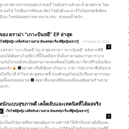
ง ปราศจากสารปรุงแต่ง สารเคมี ไขมันทรานส์ และน้ำตาลทราย โดย
ผัก ผลไม้ โปรตีนจากพืชและสัตว์ ไขมันดี และคาร์โบไฮเดรตเชิงซ้อน
มีประโยชน์ต่อสุขภาพมากมาย เช่น - ช่วยลดน้ำหนัก...
่จอง ดราม่า “เกาะปันหยี” EP ล่าสุด
บไซต์ผู้หญิง เคล็ดลับความสวย อัพเดททุกเรื่องที่ผู้หญิงอยากรู้
-
กรกฎาคม 23, 2024
0
ง ดราม่า "เกาะปันหยี" Ep ล่าสุด ดราม่า "เกาะปันหยี" หลังจากที่พี่
นได้เดินทางไปเที่ยว ที่นี้ในคลิปเราก็เห็นราคาแต่ละรายการ บาง
นเกินไป พอมีประเด็นดราม่า ทุกคนที่เคยไปเที่ยวมา ก็ต่างรีวิวเป็นเสียง
 แพงจริง
อย่างค่าเรือที่เดินทางไปเกาะ ราคา 1000 บาท (ซึ่งมีหลาย
ไม่กี่นาที ทำไมราคาสูงขนาดนี้ ส่วนตัวแอดไม่แน่ใจเรื่องราคาว่าแพง
ุดนี้เลยปล่อยผ่าน)
ต่อมาคือ ตอนที่คัลแลนพี่จองเดินผ่านร้านขาย
นแรก...
ำหนักแบบสุขภาพดี เคล็ดลับและเทคนิคที่ได้ผลจริง
เว็บไซต์ผู้หญิง เคล็ดลับความสวย อัพเดททุกเรื่องที่ผู้หญิงอยากรู้
-
ไป
, 2025
0
ักเป็นเป้าหมายที่หลายคนต้องการ แต่การทำให้สำเร็จอย่างยั่งยืนและ
นั้นเป็นความท้าทาย บทความนี้จะแนะนำวิธีลดน้ำหนักแบบสุขภาพดีที่