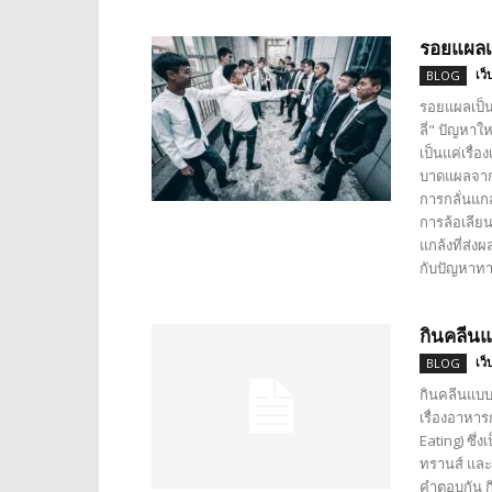
รอยแผลเ
เว็
BLOG
รอยแผลเป็น
ลี่" ปัญหา
เป็นแค่เรื่อ
บาดแผลจากก
การกลั่นแก
การล้อเลียน
แกล้งที่ส่ง
กับปัญหาทางอ
กินคลีนแ
เว็
BLOG
กินคลีนแบบ
เรื่องอาหาร
Eating) ซึ่
ทรานส์ และ
คำตอบกัน ก