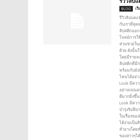
รีวิวลิ
เว็
BLOG
รีวิวลิปแด
กับเราที่สุด
ลิปสติกออก
โจทย์การใช้ง
ส่วนช่วยในก
ด้วย ดังนั้
โดยมีรายละ
ลิปสติกที่
พร้อมกับย
ไหนได้อย่า
Look มีควา
อย่างแน่นอน
ดีมากยิ่งขึ
Look มีความ
บำรุงริมฝีป
ในเรื่องของ
ได้ง่ายเป็น
สำอางโดยทั
ของสาวๆได้