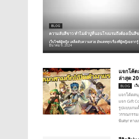
BLOG
ความลับสีขาว ทำไมผ้าปูที่นอนโรงแรมถึงต้องเป็นสี
เว็บไซต์ผู้หญิง เคล็ดลับความสวย อัพเดททุกเรื่องที่ผู้หญิงอยากรู้
มีนาคม 9, 2024
แจกโค้ด
ล่าสุด 2
เว็
BLOG
แจกโค้ดสนุ
แจก Gift C
รูปแบบเกมตั
วรรณกรรมสา
พิเศษ! ทางเ