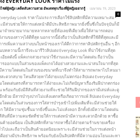
ปแดง EVERYDAY LOOK ราคาไม่แรง
บไซต์ผู้หญิง เคล็ดลับความสวย อัพเดททุกเรื่องที่ผู้หญิงอยากรู้
-
เมษายน 19, 2023
0
ง Everyday Look ราคาไม่แรง การเลือกใช้ลิปสติกที่มีความเหมาะสม
จะมีส่วนช่วยให้การแต่งหน้าดีมีประสิทธิภาพมากยิ่งขึ้นซึ่งในปัจจุบันก็มี
มาจำหน่ายมากมายหลากหลายยี่ห้อเลยทีเดียวเพื่อให้สามารถตอบ
านของสาวๆได้ดีที่สุด นอกจากนี้ยังถือว่าเป็นลิปสติกที่ใช้ดีที่สุดและมี
ารเพิ่มความสว่างบนใบหน้าของเราได้ดีกว่าการทาลิปสติกรุ่นอื่น ๆ อีก
นในบทความนี้เราจึงจะมารีวิวลิปแดง Everyday Look ที่น่าใช้งานที่สุด
เอียดดังนี้ แพ็คเกจสวยงามน่าใช้งานและมีความโดดเด่น ถือว่าเป็น
มีการออกแบบในส่วนของแพ็คเกจได้อย่างสวยงามและน่าสนใจมากที่สุด
ังมีความโดดเด่นในส่วนของขนาดที่เบาจึงทำให้สามารถพกพาไปไหนมา
งสะดวกสบาย โทนสีสวยทาได้ง่ายแบบไม่ตกร่อง ลิปแดง Everyday
มโดดเด่นตรงที่สามารถทาได้ง่ายและไม่เกิดปัญหาเรื่องริมฝีปากตกร่อง
 พร้อมกับยังมีสีสันที่สวยงามที่จะช่วยให้ริมฝีปากของเรามีเสน่ห์และดู
้นอีกด้วย มีสารบำรุงปากไม่แห้งแตกหรือเกิดอาการแพ้ ลิปแดง Everyday
โดดเด่นในส่วนของการใส่สารบำรุงเข้าไปเพิ่มเติมที่จะมีส่วนช่วยให้
าก ให้มีความชุ่มชื้นมากยิ่งขึ้นและไม่แห้งลอก อีกทั้งยังมีความโดดเด่น
สีสันที่มีความคมชัดที่ช่วยให้การแต่งหน้ามีความสะดวกอีกด้วย หาซื้อ
สินค้ายอดนิยม เป็นลิปสติกที่สามารถหาซื้อได้ง่ายตามร้านขายเครื่อง
่วไปและถือว่าเป็นสินค้ายอดนิยมเพราะจะมีส่วนช่วยในการแต่งหน้า
ดีอย่างมีประสิทธิภาพ พร้อมกับยังเป็นลิปสติกที่มีความอ่อนโยนและทา