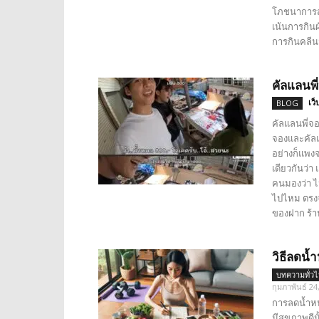
โภชนาการสู
เน้นการกิน
การกินคลีน
คัลแลนพี
เว็
BLOG
คัลแลนพี่จอ
จองและคัลแล
อย่างก็แพงจ
เดียวกันว่า
คนมองว่า ไป
ไปไหม ตรงจ
ของฝาก ร้า
วิธีลดน้
บทความทั่ว
กุมภาพันธ์ 24
การลดน้ำหน
มีสุขภาพดี