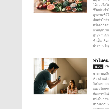
ได้ผลจริง 
ชีวิตประจำ
สุขภาพที่
เป็นหัวใจส
หรือจำกัดอ
ควบคุมปริม
ประทานผักแ
จำเป็น เลือก
ประทานธัญพื
ทำไมคนช
เว็
BLOG
การถ่ายคลิป
เรื่องส่วนต
จิตวิทยาแล
และจริยธรรม
ต้องการบัน
หนึ่งในการเ
สร้างความท