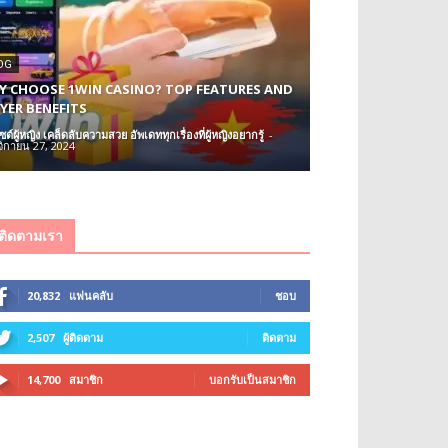
OG
 CHOOSE 1WIN CASINO? TOP FEATURES AND
YER BENEFITS
ซต์ผู้หญิง เคล็ดลับความสวย อัพเดททุกเรื่องที่ผู้หญิงอยากรู้
-
ิกายน 27, 2024
ติดตามเรา
20,832
แฟนคลับ
ชอบ
2,507
ผู้ติดตาม
ติดตาม
14,700
สมาชิก
บอกรับเป็นสมาชิก