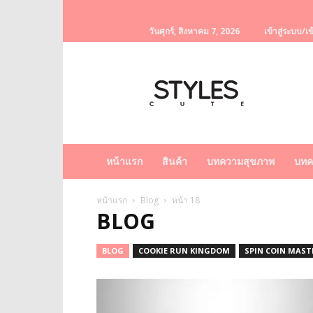
วันศุกร์, สิงหาคม 7, 2026
เข้าสู่ระบบ/เข
StylesCute
เว็บไซต์
สำหรับ
ท่านผู้หญิง
รวบรวม
เรื่อง
ราว
หน้าแรก
สินค้า
บทความสุขภาพ
บทค
ผู้
หญิง
ครีม
หน้าแรก
Blog
หน้า 18
BLOG
หน้า
ขาว
ครีม
BLOG
COOKIE RUN KINGDOM
SPIN COIN MASTE
หน้า
ใส