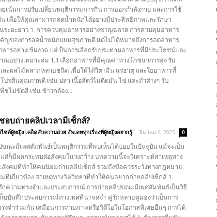
โดยเน้นการปรับเปลี่ยนพฤติกรรมการกิน การออกกำลังกาย และการใช้
วัน เพื่อให้คุณสามารถลดน้ำหนักได้อย่างมีประสิทธิภาพและรักษา
ดีในระยะยาว 1. การควบคุมอาหารอย่างชาญฉลาด การควบคุมอาหาร
ำคัญของการลดน้ำหนักแบบสุขภาพดี แต่ไม่ได้หมายถึงการอดอาหาร
าหารอย่างเข้มงวด แต่เป็นการเลือกรับประทานอาหารที่มีประโยชน์และ
าณอย่างเหมาะสม 1.1 เลือกอาหารที่มีคุณค่าทางโภชนาการสูง รับ
ละผลไม้หลากหลายชนิด เพื่อให้ได้วิตามิน แร่ธาตุ และใยอาหารที่
โปรตีนคุณภาพดี เช่น ปลา เนื้อสัตว์ไม่ติดมัน ไข่ และถั่วต่างๆ รับ
ชไม่ขัดสี เช่น ข้าวกล้อง...
อบถ่ายคลิปเวลามีเซ็กส์?
บไซต์ผู้หญิง เคล็ดลับความสวย อัพเดททุกเรื่องที่ผู้หญิงอยากรู้
-
มีนาคม 6, 2025
0
ขณะมีเพศสัมพันธ์เป็นพฤติกรรมที่พบเห็นได้บ่อยในปัจจุบัน แม้จะเป็น
ัว แต่ก็มีผลกระทบต่อสังคมในวงกว้าง บทความนี้จะวิเคราะห์สาเหตุทาง
ะสังคมที่ทำให้คนนิยมถ่ายคลิปเซ็กส์ รวมถึงข้อควรระวังทางกฎหมาย
ที่เกี่ยวข้อง สาเหตุทางจิตวิทยาที่ทำให้คนอยากถ่ายคลิปเซ็กส์ 1.
ทึกความทรงจำและประสบการณ์ การถ่ายคลิปขณะมีเพศสัมพันธ์เป็นวิธี
ก็บบันทึกประสบการณ์ทางเพศที่น่าจดจำ คู่รักหลายคู่มองว่าเป็นการ
รงจำร่วมกัน เสมือนการถ่ายภาพหรือวิดีโอในโอกาสพิเศษอื่นๆ การได้