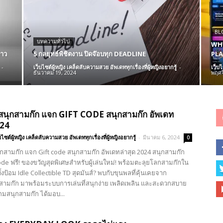
BL
บทความทั่วไป
WHY
ขาว
5 กลยุทธ์พิชิตงาน ปิดจ๊อบทุก DEADLINE
PLA
-
เว็บไซต์ผู้หญิง เคล็ดลับความสวย อัพเดททุกเรื่องที่ผู้หญิงอยากรู้
-
เว็บไ
ธันวาคม 19, 2024
พฤศจ
สนุกสามก๊ก แจก GIFT CODE สนุกสามก๊ก อัพเดท
024
บไซต์ผู้หญิง เคล็ดลับความสวย อัพเดททุกเรื่องที่ผู้หญิงอยากรู้
-
มีนาคม 6, 2024
0
กสามก๊ก แจก Gift code สนุกสามก๊ก อัพเดทล่าสุด 2024 สนุกสามก๊ก
ode ฟรี! ของขวัญสุดพิเศษสำหรับผู้เล่นใหม่! พร้อมตะลุยโลกสามก๊กใน
้งป้อม Idle Collectible TD สุดมันส์? พบกับขุนพลที่คุ้นเคยจาก
มก๊ก มาพร้อมระบบการเล่นที่สนุกง่าย เพลิดเพลิน และสะดวกสบาย
กมสนุกสามก๊ก ได้มอบ...