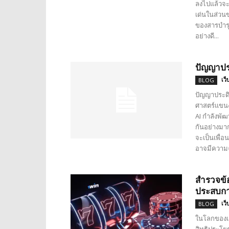
ลงไปแล้วจะ
เด่นในส่วนข
ของสารบำรุง
อย่างดี...
ปัญญาประ
เว็
BLOG
ปัญญาประดิษฐ
ศาสตร์แขนงห
AI กำลังพั
กันอย่างมาก
จะเป็นเพื่อนข
อาจมีความฉ
สำรวจข้อ
ประสบกา
เว็
BLOG
ในโลกของเก