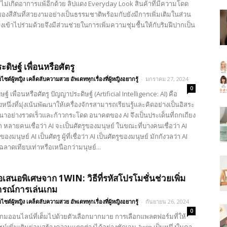
ไม่เกิดอาการแพ้อีกด้วย ลิปแดง Everyday Look สินค้าที่มีความโดด
องสีสันที่สวยงามอย่างเป็นธรรมชาติพร้อมกับยังมีการเพิ่มเติมในส่วน
เข้าไปร่วมด้วยจึงมีส่วนช่วยในการเพิ่มความชุ่มชื้นให้กับริมฝีปากเป็น
ดิษฐ์ เพื่อนหรือศัตรู
บไซต์ผู้หญิง เคล็ดลับความสวย อัพเดททุกเรื่องที่ผู้หญิงอยากรู้
-
มกราคม 27, 2024
0
์ เพื่อนหรือศัตรู ปัญญาประดิษฐ์ (Artificial Intelligence: AI) คือ
นึ่งที่มุ่งเน้นพัฒนาให้เครื่องจักรสามารถเรียนรู้และคิดอย่างเป็นอิสระ
ฒนาอย่างรวดเร็วและก้าวกระโดด อนาคตของ AI จึงเป็นประเด็นที่ถกเถียง
 หลายคนเชื่อว่า AI จะเป็นศัตรูของมนุษย์ ในขณะที่บางคนเชื่อว่า AI
องมนุษย์ AI เป็นศัตรู ผู้ที่เชื่อว่า AI เป็นศัตรูของมนุษย์ มักกังวลว่า AI
ลาดเทียบเท่าหรือเหนือกว่ามนุษย์...
เสนอพิเศษจาก 1WIN: วิธีที่รหัสโปรโมชั่นช่วยเพิ่ม
รณ์การเล่นเกม
บไซต์ผู้หญิง เคล็ดลับความสวย อัพเดททุกเรื่องที่ผู้หญิงอยากรู้
-
กันยายน 26, 2024
0
มออนไลน์ที่เต็มไปด้วยตัวเลือกมากมาย การเลือกแพลตฟอร์มที่ให้