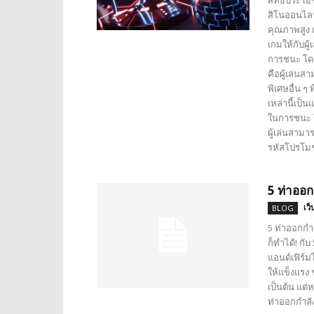
สิทธิประโยช
สิโนออนไลน
คุณภาพสูง แ
เกมให้กับผู
การชนะ โดย
คือผู้เล่นส
พิเศษอื่น ๆ
เหล่านี้เป็น
ในการชนะ โ
ผู้เล่นสามา
รหัสโปรโมชั
5 ท่าออกก
เว็
BLOG
5 ท่าออกกำล
ก็ทำได้! กั
แอนด์เฟิร์ม
ให้แข็งแรง
เป็นต้น แต่
ท่าออกกำลัง