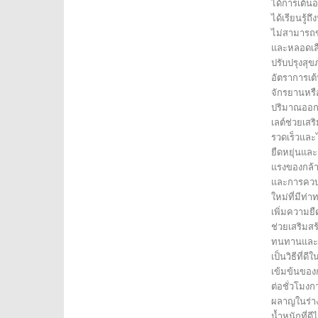
ได้การเต้นอ
ได้เรียนรู้
ไม่สามารถข
และหลอดเลื
ปรับปรุงสุ
อัตราการเต
จักรยานหรื
ปริมาณออกซ
เลต์ช่วยเสร
รวดเร็วและไ
ยืดหยุ่นแ
แรงของกล้าม
และการควบค
ใหม่ที่มีท่
เพิ่มความย
ช่วยเสริมส
ทนทานและสา
เป็นวิธีที
เข้มข้นของ
ต่อชั่วโมงก
ผลาญในร่าง
น้ำหนักที่