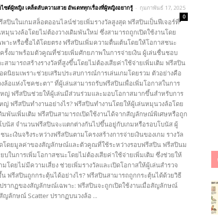
บไซต์ผู้หญิง เคล็ดลับความสวย อัพเดททุกเรื่องที่ผู้หญิงอยากรู้
-
กุมภาพันธ์ 17, 2025
0
ีสปินในเกมสล็อตออนไลน์ช่วยเพิ่มรางวัลสูงสุด ฟรีสปินเป็นฟีเจอร์ที่
ล่นหมุนวงล้อโดยไม่ต้องวางเดิมพันใหม่ ซึ่งสามารถถูกเปิดใช้งานโดย
ฉพาะหรือซื้อได้โดยตรง ฟรีสปินเพิ่มความตื่นเต้นโดยให้โอกาสชนะ
ครั้งมาพร้อมตัวคูณที่ช่วยเพิ่มศักยภาพในการจ่ายเงิน ผู้เล่นชื่นชอบ
ะสามารถสร้างรางวัลที่สูงขึ้นโดยไม่ต้องเสียค่าใช้จ่ายเพิ่มเติม ฟรีสปิน
์ยอดนิยมเพราะช่วยเสริมประสบการณ์การเล่นเกมโดยรวม ตัวอย่างคือ
งล้อแห่งโชคชะตา" ที่ผู้เล่นสามารถรับฟรีสปินเพื่อเพิ่มโอกาสในการ
หญ่ ฟรีสปินช่วยให้ผู้เล่นมีส่วนร่วมและมอบโอกาสมากขึ้นสำหรับการ
ใหญ่ ฟรีสปินทำงานอย่างไร? ฟรีสปินทำงานโดยให้ผู้เล่นหมุนวงล้อโดย
ดิมพันเพิ่มเติม ฟรีสปินสามารถเปิดใช้งานได้จากสัญลักษณ์พิเศษหรือถูก
โบนัส จำนวนฟรีสปินจะแตกต่างกันไปขึ้นอยู่กับเกมหรือรอบโบนัส ผู้
ชนะเงินจริงระหว่างฟรีสปินตามโครงสร้างการจ่ายเงินของเกม รางวัล
โดยมูลค่าของสัญลักษณ์และตัวคูณที่ใช้ระหว่างรอบฟรีสปิน ฟรีสปินม
ียบในการเพิ่มโอกาสชนะโดยไม่ต้องเสียค่าใช้จ่ายเพิ่มเติม ซึ่งช่วยให้
มโดยไม่มีความเสี่ยง ช่วยเพิ่มรางวัลและเปิดโอกาสให้ผู้เล่นสำรวจ
้น ฟรีสปินถูกกระตุ้นได้อย่างไร? ฟรีสปินสามารถถูกกระตุ้นได้ด้วยวิธี
รปรากฏของสัญลักษณ์เฉพาะ: ฟรีสปินจะถูกเปิดใช้งานเมื่อสัญลักษณ์
สัญลักษณ์ Scatter ปรากฏบนวงล้อ ...