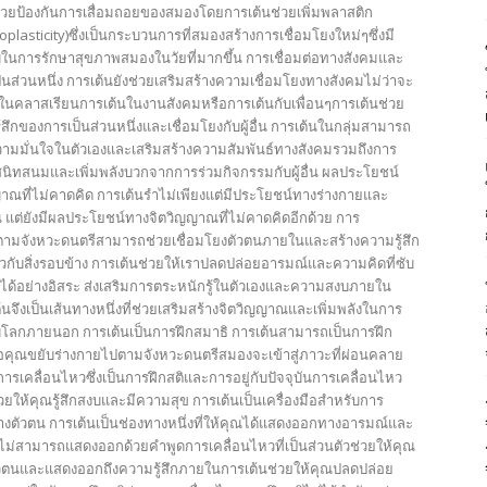
ช่วยป้องกันการเสื่อมถอยของสมองโดยการเต้นช่วยเพิ่มพลาสติก
lasticity)ซึ่งเป็นกระบวนการที่สมองสร้างการเชื่อมโยงใหม่ๆซึ่งมี
นการรักษาสุขภาพสมองในวัยที่มากขึ้น การเชื่อมต่อทางสังคมและ
ป็นส่วนหนึ่ง การเต้นยังช่วยเสริมสร้างความเชื่อมโยงทางสังคมไม่ว่าจะ
นในคลาสเรียนการเต้นในงานสังคมหรือการเต้นกับเพื่อนๆการเต้นช่วย
้สึกของการเป็นส่วนหนึ่งและเชื่อมโยงกับผู้อื่น การเต้นในกลุ่มสามารถ
วามมั่นใจในตัวเองและเสริมสร้างความสัมพันธ์ทางสังคมรวมถึงการ
นิทสนมและเพิ่มพลังบวกจากการร่วมกิจกรรมกับผู้อื่น ผลประโยชน์
าณที่ไม่คาดคิด การเต้นรำไม่เพียงแต่มีประโยชน์ทางร่างกายและ
้น แต่ยังมีผลประโยชน์ทางจิตวิญญาณที่ไม่คาดคิดอีกด้วย การ
ตามจังหวะดนตรีสามารถช่วยเชื่อมโยงตัวตนภายในและสร้างความรู้สึก
ียวกับสิ่งรอบข้าง การเต้นช่วยให้เราปลดปล่อยอารมณ์และความคิดที่ซับ
ด้อย่างอิสระ ส่งเสริมการตระหนักรู้ในตัวเองและความสงบภายใน
้นจึงเป็นเส้นทางหนึ่งที่ช่วยเสริมสร้างจิตวิญญาณและเพิ่มพลังในการ
ับโลกภายนอก การเต้นเป็นการฝึกสมาธิ การเต้นสามารถเป็นการฝึก
มื่อคุณขยับร่างกายไปตามจังหวะดนตรีสมองจะเข้าสู่ภาวะที่ผ่อนคลาย
่การเคลื่อนไหวซึ่งเป็นการฝึกสติและการอยู่กับปัจจุบันการเคลื่อนไหว
่วยให้คุณรู้สึกสงบและมีความสุข การเต้นเป็นเครื่องมือสำหรับการ
ตัวตน การเต้นเป็นช่องทางหนึ่งที่ให้คุณได้แสดงออกทางอารมณ์และ
ี่ไม่สามารถแสดงออกด้วยคำพูดการเคลื่อนไหวที่เป็นส่วนตัวช่วยให้คุณ
วตนและแสดงออกถึงความรู้สึกภายในการเต้นช่วยให้คุณปลดปล่อย