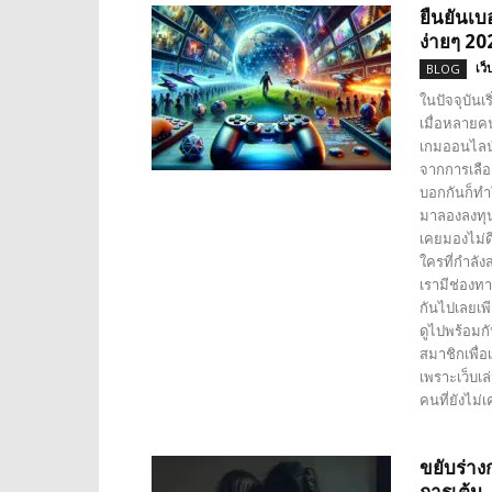
ยืนยันเบ
ง่ายๆ 20
เว็
BLOG
ในปัจจุบันเ
เมื่อหลายค
เกมออนไลน
จากการเลือ
บอกกันก็ทำ
มาลองลงทุน
เคยมองไม่ด
ใครที่กำลัง
เรามีช่องทา
กันไปเลยเพี
ดูไปพร้อมกั
สมาชิกเพื่อ
เพราะเว็บเ
คนที่ยังไม่
ขยับร่า
การเต้น