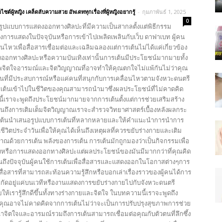
บไซต์ผู้หญิง เคล็ดลับความสวย อัพเดททุกเรื่องที่ผู้หญิงอยากรู้
-
กุมภาพันธ์ 1, 2025
0
นรูปแบบการแสดงออกทางศิลปะที่มีความเป็นสากลตั้งแต่พิธีกรรม
การแสดงในปัจจุบันหรือการเข้าไปเพลิดเพลินกับเว็บ ดาฟาเบท ผู้คน
อนไหวเพื่อสื่อสารเชื่อมต่อและเฉลิมฉลองแต่การเต้นไม่ได้แค่เกี่ยวข้อง
ออกทางศิลปะหรือความบันเทิงเท่านั้นการเต้นมีประโยชน์มากมายทั้ง
ิตใจอารมณ์และจิตวิญญาณที่อาจทำให้คุณตกใจไม่แพ้กันไม่ว่าคุณ
ต้นที่มีประสบการณ์หรือแค่คนที่สนุกกับการเคลื่อนไหวตามจังหวะดนตรี
ต้นเข้าไปในชีวิตของคุณสามารถนำมาซึ่งผลประโยชน์ที่ไม่คาดคิด
้เราจะพูดถึงประโยชน์มากมายจากการเต้นตั้งแต่การช่วยเสริมสร้าง
นถึงการเติมเต็มจิตวิญญาณเราจะสำรวจวิทยาศาสตร์เบื้องหลังผลกระ
ต้นนำเสนอรูปแบบการเต้นที่หลากหลายและให้คำแนะนำการนำการ
ชีวิตประจำวันเพื่อให้คุณได้เห็นถึงเหตุผลที่ควรขยับร่างกายและเติม
าณด้วยการเต้น พลังของการเต้น การเต้นมักถูกมองว่าเป็นกิจกรรมเพื่อ
งหรือการแสดงออกทางศิลปะแต่ผลประโยชน์ของมันมีมากกว่าที่คุณคิด
จนถึงปัจจุบันผู้คนใช้การเต้นเพื่อสื่อสารและแสดงออกในโอกาสต่างๆการ
สื่อสารที่สามารถสะท้อนความรู้สึกหรือบอกเล่าเรื่องราวของผู้คนได้การ
จำกัดอยู่แค่บนเวทีหรืองานแสดงการขยับร่างกายไปกับจังหวะดนตรี
ห้เรารู้สึกดีขึ้นทั้งทางร่างกายและจิตใจ ในบทความนี้เราจะพูดถึง
่คุณอาจไม่คาดคิดจากการเต้นไม่ว่าจะเป็นการปรับปรุงสุขภาพการช่วย
จิตใจและอารมณ์รวมถึงการเต้นสามารถเชื่อมต่อคุณกับตัวตนที่ลึกซึ้ง