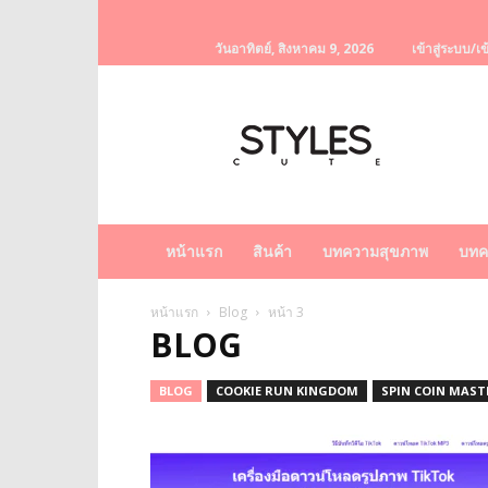
วันอาทิตย์, สิงหาคม 9, 2026
เข้าสู่ระบบ/เข
StylesCute
เว็บไซต์
สำหรับ
ท่านผู้หญิง
รวบรวม
เรื่อง
ราว
หน้าแรก
สินค้า
บทความสุขภาพ
บทค
ผู้
หญิง
ครีม
หน้าแรก
Blog
หน้า 3
BLOG
หน้า
ขาว
ครีม
BLOG
COOKIE RUN KINGDOM
SPIN COIN MASTE
หน้า
ใส