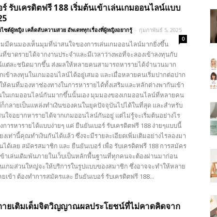
อร์ รับเครดิตฟรี 188 เริ่มต้นเข้าเล่นเกมออนไลน์แบบ
25
บไซต์ผู้หญิง เคล็ดลับความสวย อัพเดททุกเรื่องที่ผู้หญิงอยากรู้
-
กุมภาพันธ์ 5, 2025
0
ริ่มมีคนมองเห็นมุมที่น่าสนใจของการเล่นเกมออนไลน์มากยิ่งขึ้น
นที่ขาดรายได้จากงานประจำและมีเวลาว่างพอที่จะลองเข้าลงทุนกับ
์แต่ละชนิดมากขึ้น ส่งผลให้หลายคนสามารถหารายได้จำนวนมาก
กเข้าลงทุนในเกมออนไลน์ได้อยู่เสมอ และเมื่อหลายคนเริ่มปากต่อปาก
ให้คนที่มองหาช่องทางในการหารายได้ทั้งเสริมและหลักต่างพากันเข้า
ในเกมออนไลน์กันมากขึ้นนั้นเอง มุมมองของเกมออนไลน์ที่หลายคน
ีก็กลายเป็นแหล่งทำเงินของคนในยุคปัจจุบันไปได้ในที่สุด และสำหรับ
สนใจอยากหารายได้จากเกมออนไลน์กันอยู่ แต่ไม่รู้จะเริ่มต้นอย่างไร
งการหารายได้แบบง่ายๆ แค่ ยืนยันเบอร์ รับเครดิตฟรี 188 ง่ายๆแบบนี้
ยงเท่านี้คุณทำเงินกันได้แล้ว ซึ่งจะมีรายละเอียดเพิ่มเติมอย่างไรลองมา
นได้เลย สมัครสมาชิก และ ยืนยันเบอร์ เพื่อ รับเครดิตฟรี 188 การสมัคร
เข้าเล่นเดิมพันภายในเว็บเป็นหลักพื้นฐานที่ทุกคนจะต้องผ่านมาก่อน
ล่นเกมส่วนใหญ่จะให้บริการในรูปแบบของสมาชิก ซึ่งอาจจะทำให้หลาย
เคยเข้า ต้องทำการสมัครและ ยืนยันเบอร์ รับเครดิตฟรี 188...
งกายเติมเต็มจิตวิญญาณผลประโยชน์ที่ไม่คาดคิดจาก