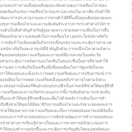
งานของร่างกายเมื่อคุณเต้นคุณจะต้องควบคุมการเคลื่อนไหวของ
สอดคล้องกันเช่นการเคลื่อนไหวของขาและแขนในเวลาเดียวกันทำให้
ยพัฒนาการประสานงานและการทรงตัวได้ดีขึ้นเมื่อคุณเต้นบ่อยๆคุณจะ
ปรุงการเคลื่อนไหวและความสัมพันธ์ระหว่างการกระทำต่างๆได้การ
ตัวเป็นสิ่งสำคัญสำหรับผู้สูงอายุเพราะช่วยลดความเสี่ยงในการลื่น
ให้คุณรักษาความคล่องตัวในการเคลื่อนไหว ผลประโยชน์ทางจิตใจ
การเต้นรำไม่เพียงแต่เป็นกิจกรรมที่สนุกสนานและกระตุ้นร่างกาย แต่
โยชน์ทางจิตใจและอารมณ์ที่สำคัญอีกด้วย การเคลื่อนไหวตามจังหวะ
ห้คุณปลดปล่อยความเครียดและอารมณ์ที่อาจสะสมในแต่ละวัน
งช่วยกระตุ้นการหลั่งสารเอนโดรฟินในสมอง ซึ่งเป็นสารที่ช่วยทำให้
มีความสุข การเต้นจึงเป็นเครื่องมือที่ยอดเยี่ยมในการดูแลจิตใจและ
เราให้สมดุลและแข็งแรง การลดความเครียดและการปรับอารมณ์ การ
ีที่ยอดเยี่ยมในการลดความเครียดเมื่อคุณขยับร่างกายไปตามจังหวะ
ปล่อยสารเอ็นดอร์ฟิน(Endorphins)ซึ่งเป็นสารเคมีที่ช่วยให้คุณรู้สึกดี
วามเครียดและความวิตกกังวลนอกจากนี้การเต้นยังสามารถช่วยปรับ
ขึ้นและทำให้คุณรู้สึกสดชื่นและเต็มไปด้วยพลัง การเต้นเป็นการทำ
หนึ่งซึ่งช่วยให้คุณได้มีสมาธิกับการเคลื่อนไหวและจังหวะของเพลงการ
ช่วยให้คุณหายจากความเครียดและเป็นการปลดปล่อยอารมณ์ที่อัดอั้น
มองและการทำงานของสมอง การเต้นช่วยพัฒนาการทำงานของสมอง
รจำท่าทางการเรียนรู้ท่าทางใหม่และการคาดการณ์จังหวะของการ
ทำให้สมองทำงานหนักขึ้นและกระตุ้นการเจริญเติบโตของเซลล์สมอง