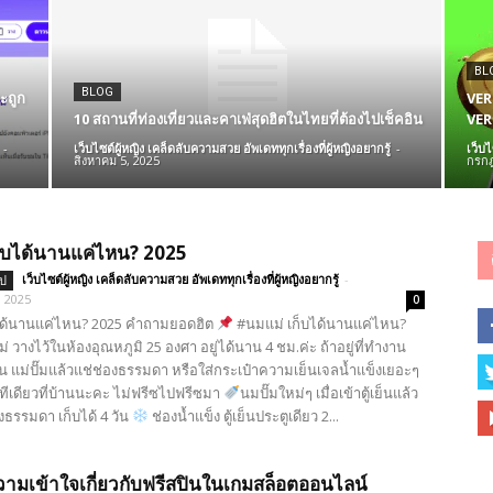
BL
BLOG
ะถูก
VER
10 สถานที่ท่องเที่ยวและคาเฟ่สุดฮิตในไทยที่ต้องไปเช็คอิน
VER
-
เว็บไซต์ผู้หญิง เคล็ดลับความสวย อัพเดททุกเรื่องที่ผู้หญิงอยากรู้
-
เว็บไ
สิงหาคม 5, 2025
กรกฎ
ก็บได้นานแค่ไหน? 2025
เว็บไซต์ผู้หญิง เคล็ดลับความสวย อัพเดททุกเรื่องที่ผู้หญิงอยากรู้
-
ไป
, 2025
0
ได้นานแค่ไหน? 2025 คำถามยอดฮิต
#นมแม่ เก็บได้นานแค่ไหน?
่ วางไว้ในห้องอุณหภูมิ 25 องศา อยู่ได้นาน 4 ชม.ค่ะ ถ้าอยู่ที่ทำงาน
น แม่ปั๊มแล้วแช่ช่องธรรมดา หรือใส่กระเป๋าความเย็นเจลน้ำแข็งเยอะๆ
ทีเดียวที่บ้านนะคะ ไม่ฟรีซไปฟรีซมา
นมปั๊มใหม่ๆ เมื่อเข้าตู้เย็นแล้ว
องธรรมดา เก็บได้ 4 วัน
ช่องน้ำแข็ง ตู้เย็นประตูเดียว 2...
ามเข้าใจเกี่ยวกับฟรีสปินในเกมสล็อตออนไลน์