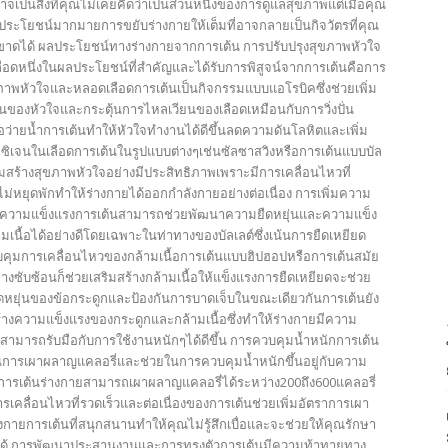
าจเป็นสิ่งที่คุณไม่เคยคิดว่าเป็นส่วนหนึ่งของการดูแลสุขภาพแต่เมื่อคุณ
ถึงประโยชน์มากมายการขยับร่างกายให้เต็มที่อาจกลายเป็นกิจวัตรที่คุณ
าดได้ ผลประโยชน์ทางร่างกายจากการเต้น การปรับปรุงสุขภาพหัวใจ
อดหนึ่งในผลประโยชน์ที่สำคัญและได้รับการพิสูจน์จากการเต้นคือการ
ขภาพหัวใจและหลอดเลือดการเต้นเป็นกิจกรรมแบบแอโรบิคซึ่งช่วยเพิ่ม
้นของหัวใจและกระตุ้นการไหลเวียนของเลือดเหมือนกับการวิ่งปั่น
อว่ายน้ำการเต้นทำให้หัวใจทำงานได้ดีขึ้นลดความดันโลหิตและเพิ่ม
ิเจนในเลือดการเต้นในรูปแบบต่างๆเช่นซัลซาสวิงหรือการเต้นแบบบัล
ิมสร้างสุขภาพหัวใจอย่างมีประสิทธิภาพเพราะมีการเคลื่อนไหวที่
ม่หยุดพักทำให้ร่างกายได้ออกกำลังกายอย่างต่อเนื่อง การเพิ่มความ
ละความแข็งแรงการเต้นสามารถช่วยพัฒนาความยืดหยุ่นและความแข็ง
เนื้อได้อย่างดีโดยเฉพาะในท่าทางของบัลเลต์ซึ่งเน้นการยืดเหยียด
ุมการเคลื่อนไหวของกล้ามเนื้อการเต้นแบบฮิปฮอปหรือการเต้นสมัย
าทางซับซ้อนก็ช่วยเสริมสร้างกล้ามเนื้อให้แข็งแรงการยืดเหยียดจะช่วย
ืดหยุ่นของข้อกระดูกและป้องกันการบาดเจ็บในขณะเดียวกันการเต้นยัง
ร้างความแข็งแรงของกระดูกและกล้ามเนื้อซึ่งทำให้ร่างกายมีความ
มารถรับมือกับการใช้งานหนักๆได้ดีขึ้น การควบคุมน้ำหนักการเต้น
่ดีในการเผาผลาญแคลอรี่และช่วยในการควบคุมน้ำหนักขึ้นอยู่กับความ
การเต้นร่างกายสามารถเผาผลาญแคลอรี่ได้ระหว่าง200ถึง600แคลอรี่
ารเคลื่อนไหวที่รวดเร็วและต่อเนื่องของการเต้นช่วยเพิ่มอัตราการเผา
กายการเต้นที่สนุกสนานทำให้คุณไม่รู้สึกเบื่อและจะช่วยให้คุณรักษา
ดีได้ การพัฒนาประสานงานและการทรงตัวการเต้นมีความท้าทายทาง