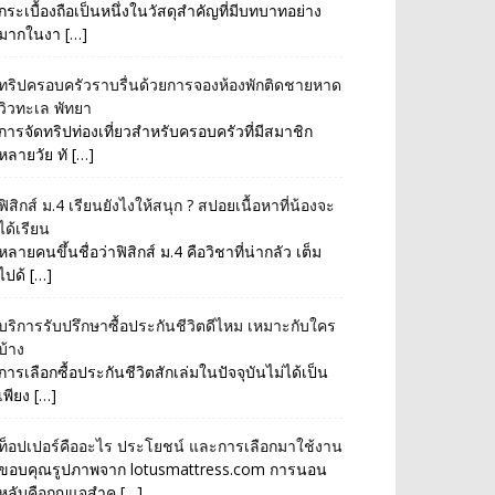
กระเบื้องถือเป็นหนึ่งในวัสดุสำคัญที่มีบทบาทอย่าง
มากในงา […]
ทริปครอบครัวราบรื่นด้วยการจองห้องพักติดชายหาด
วิวทะเล พัทยา
การจัดทริปท่องเที่ยวสำหรับครอบครัวที่มีสมาชิก
หลายวัย ทั […]
ฟิสิกส์ ม.4 เรียนยังไงให้สนุก ? สปอยเนื้อหาที่น้องจะ
ได้เรียน
หลายคนขึ้นชื่อว่าฟิสิกส์ ม.4 คือวิชาที่น่ากลัว เต็ม
ไปด้ […]
บริการรับปรึกษาซื้อประกันชีวิตดีไหม เหมาะกับใคร
บ้าง
การเลือกซื้อประกันชีวิตสักเล่มในปัจจุบันไม่ได้เป็น
เพียง […]
ท็อปเปอร์คืออะไร ประโยชน์ และการเลือกมาใช้งาน
ขอบคุณรูปภาพจาก lotusmattress.com การนอน
หลับคือกุญแจสำค […]