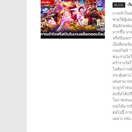
เว็
BLOG
การเข้าใจฟร
ช่วยให้ผู้เ
สัญลักษณ์เ
มากขึ้น บาง
ฟรีสปินเพรา
เป็นฟีเจอร
เกมสไตล์ "ว
ชนะรางวัลใ
คว้ารางวัล
ไม่ต้องวางเ
กระตุ้นผ่าน
เล่นสามารถ
จะถูกกำหนด
อบข้อได้เปร
โอกาสเล่นเก
เกมได้มากขึ
ต่อไปนี้ กา
เฉพาะ เช่น 