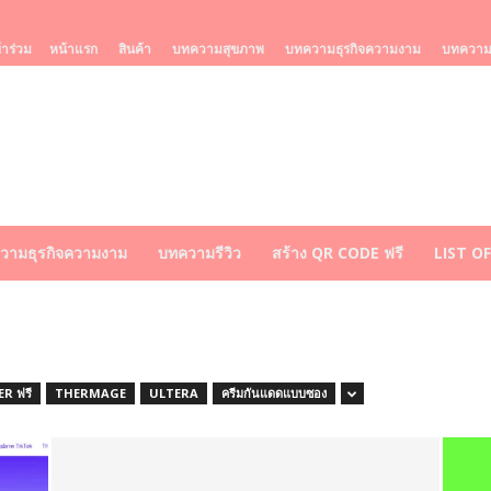
้าร่วม
หน้าแรก
สินค้า
บทความสุขภาพ
บทความธุรกิจความงาม
บทความร
วามธุรกิจความงาม
บทความรีวิว
สร้าง QR CODE ฟรี
LIST O
R ฟรี
THERMAGE
ULTERA
ครีมกันแดดแบบซอง