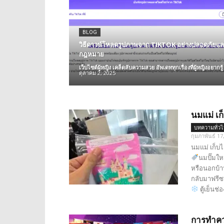
BLOG
วิธีดาวน์โหลดรูปภาพจาก TIKTOK อย่างปลอดภัยแล
กฎหมาย
เว็บไซต์ผู้หญิง เคล็ดลับความสวย อัพเดททุกเรื่องที่ผู้หญิงอยากรู้
ตุลาคม 2, 2025
นมแม่ เ
บทความทั่ว
กุมภาพันธ์ 17
นมแม่ เก็บ
นมปั๊มใหม
หรือนอกบ้า
กลับมาฟรีซ
ตู้เย็นช่
การทำคว