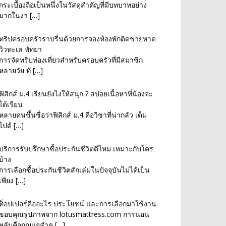
กระเบื้องถือเป็นหนึ่งในวัสดุสำคัญที่มีบทบาทอย่าง
มากในงา […]
ทริปครอบครัวราบรื่นด้วยการจองห้องพักติดชายหาด
วิวทะเล พัทยา
การจัดทริปท่องเที่ยวสำหรับครอบครัวที่มีสมาชิก
หลายวัย ทั […]
ฟิสิกส์ ม.4 เรียนยังไงให้สนุก ? สปอยเนื้อหาที่น้องจะ
ได้เรียน
หลายคนขึ้นชื่อว่าฟิสิกส์ ม.4 คือวิชาที่น่ากลัว เต็ม
ไปด้ […]
บริการรับปรึกษาซื้อประกันชีวิตดีไหม เหมาะกับใคร
บ้าง
การเลือกซื้อประกันชีวิตสักเล่มในปัจจุบันไม่ได้เป็น
เพียง […]
ท็อปเปอร์คืออะไร ประโยชน์ และการเลือกมาใช้งาน
ขอบคุณรูปภาพจาก lotusmattress.com การนอน
หลับคือกุญแจสำค […]