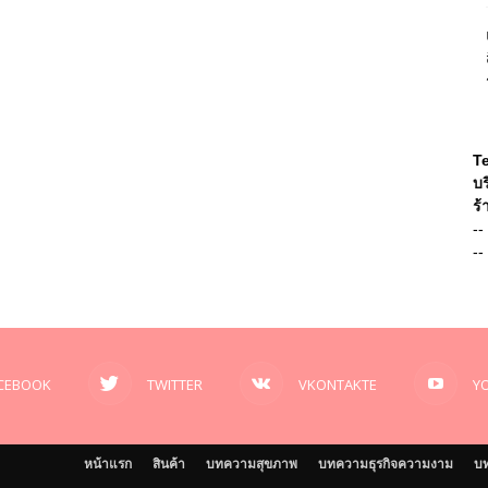
T
บร
ร้
--
--
CEBOOK
TWITTER
VKONTAKTE
Y
หน้าแรก
สินค้า
บทความสุขภาพ
บทความธุรกิจความงาม
บท