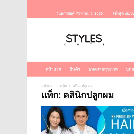
วันพฤหัสบดี, สิงหาคม 6, 2026
เข้าสู่ระบบ/เข
StylesCute
เว็บไซต์
สำหรับ
ท่านผู้หญิง
รวบรวม
เรื่อง
ราว
หน้าแรก
สินค้า
บทความสุขภาพ
บทค
ผู้
หญิง
ครีม
หน้าแรก
แท็ก
คลินิกปลูกผม
แท็ก: คลินิกปลูกผม
หน้า
ขาว
ครีม
หน้า
ใส