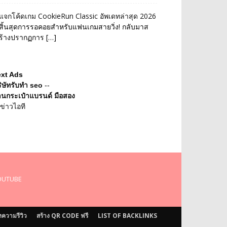
แจกโค้ดเกม CookieRun Classic อัพเดทล่าสุด 2026
สิ้นสุดการรอคอยสำหรับแฟนเกมสายวิ่ง! กลับมาส
ร้างปรากฏการ […]
ext Ads
ิษัทรับทำ seo
--
านกระเป๋าแบรนด์ มือสอง
ข่าวไอที
OUTUBE
ความรีวิว
สร้าง QR CODE ฟรี
LIST OF BACKLINKS