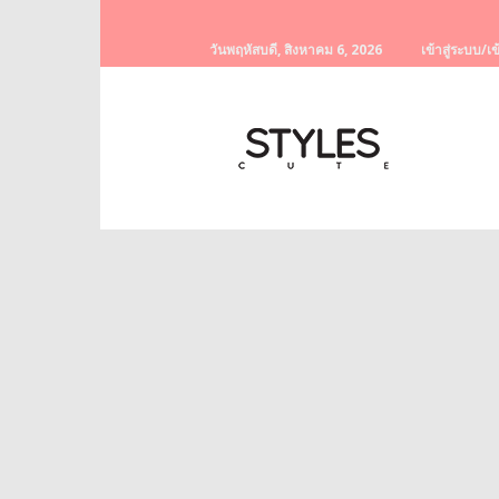
วันพฤหัสบดี, สิงหาคม 6, 2026
เข้าสู่ระบบ/เข
StylesCute
เว็บไซต์
สำหรับ
ท่านผู้หญิง
รวบรวม
เรื่อง
ราว
ผู้
หญิง
ครีม
หน้า
ขาว
ครีม
หน้า
ใส