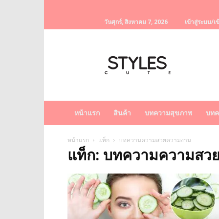
วันศุกร์, สิงหาคม 7, 2026
เข้าสู่ระบบ/เข
StylesCute
เว็บไซต์
สำหรับ
ท่านผู้หญิง
รวบรวม
เรื่อง
ราว
หน้าแรก
สินค้า
บทความสุขภาพ
บทค
ผู้
หญิง
ครีม
หน้าแรก
แท็ก
บทความความสวยความงาม
แท็ก: บทความความสว
หน้า
ขาว
ครีม
หน้า
ใส