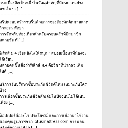
กระเบื้องถือเป็นหนึ่งในวัสดุสำคัญที่มีบทบาทอย่าง
มากในงา […]
ทริปครอบครัวราบรื่นด้วยการจองห้องพักติดชายหาด
วิวทะเล พัทยา
การจัดทริปท่องเที่ยวสำหรับครอบครัวที่มีสมาชิก
หลายวัย ทั […]
ฟิสิกส์ ม.4 เรียนยังไงให้สนุก ? สปอยเนื้อหาที่น้องจะ
ได้เรียน
หลายคนขึ้นชื่อว่าฟิสิกส์ ม.4 คือวิชาที่น่ากลัว เต็ม
ไปด้ […]
บริการรับปรึกษาซื้อประกันชีวิตดีไหม เหมาะกับใคร
บ้าง
การเลือกซื้อประกันชีวิตสักเล่มในปัจจุบันไม่ได้เป็น
เพียง […]
ท็อปเปอร์คืออะไร ประโยชน์ และการเลือกมาใช้งาน
ขอบคุณรูปภาพจาก lotusmattress.com การนอน
หลับคือกุญแจสำค […]