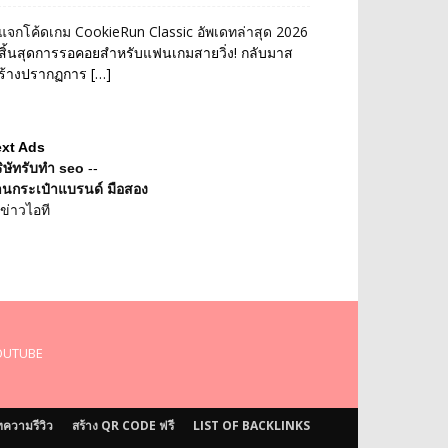
แจกโค้ดเกม CookieRun Classic อัพเดทล่าสุด 2026
สิ้นสุดการรอคอยสำหรับแฟนเกมสายวิ่ง! กลับมาส
ร้างปรากฏการ […]
ext Ads
ิษัทรับทำ seo
--
านกระเป๋าแบรนด์ มือสอง
ข่าวไอที
OUTUBE
ความรีวิว
สร้าง QR CODE ฟรี
LIST OF BACKLINKS