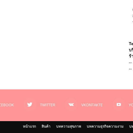
T
บร
ร้
--
--
CEBOOK
TWITTER
VKONTAKTE
Y
หน้าแรก
สินค้า
บทความสุขภาพ
บทความธุรกิจความงาม
บท