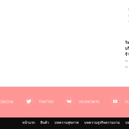
T
บร
ร้
--
--
CEBOOK
TWITTER
VKONTAKTE
Y
หน้าแรก
สินค้า
บทความสุขภาพ
บทความธุรกิจความงาม
บท