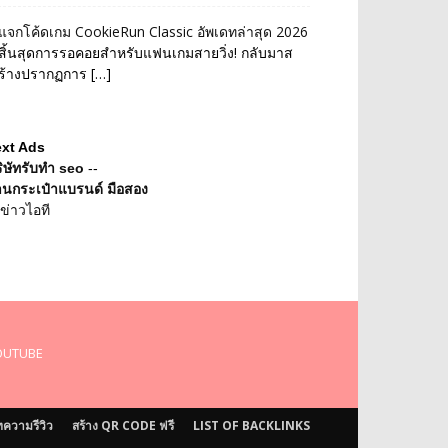
แจกโค้ดเกม CookieRun Classic อัพเดทล่าสุด 2026
สิ้นสุดการรอคอยสำหรับแฟนเกมสายวิ่ง! กลับมาส
ร้างปรากฏการ […]
ext Ads
ิษัทรับทำ seo
--
านกระเป๋าแบรนด์ มือสอง
ข่าวไอที
OUTUBE
ความรีวิว
สร้าง QR CODE ฟรี
LIST OF BACKLINKS