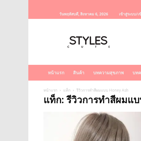
วันพฤหัสบดี, สิงหาคม 6, 2026
เข้าสู่ระบบ/เข
StylesCute
เว็บไซต์
สำหรับ
ท่านผู้หญิง
รวบรวม
เรื่อง
ราว
หน้าแรก
สินค้า
บทความสุขภาพ
บทค
ผู้
หญิง
ครีม
หน้าแรก
แท็ก
รีวิวการทำสีผมแบบ Honey Ash
แท็ก: รีวิวการทำสีผม
หน้า
ขาว
ครีม
หน้า
ใส