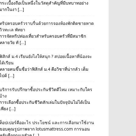
กระเบื้องถือเป็นหนึ่งในวัสดุสำคัญที่มีบทบาทอย่าง
มากในงา […]
ทริปครอบครัวราบรื่นด้วยการจองห้องพักติดชายหาด
วิวทะเล พัทยา
การจัดทริปท่องเที่ยวสำหรับครอบครัวที่มีสมาชิก
หลายวัย ทั […]
ฟิสิกส์ ม.4 เรียนยังไงให้สนุก ? สปอยเนื้อหาที่น้องจะ
ได้เรียน
หลายคนขึ้นชื่อว่าฟิสิกส์ ม.4 คือวิชาที่น่ากลัว เต็ม
ไปด้ […]
บริการรับปรึกษาซื้อประกันชีวิตดีไหม เหมาะกับใคร
บ้าง
การเลือกซื้อประกันชีวิตสักเล่มในปัจจุบันไม่ได้เป็น
เพียง […]
ท็อปเปอร์คืออะไร ประโยชน์ และการเลือกมาใช้งาน
ขอบคุณรูปภาพจาก lotusmattress.com การนอน
หลับคือกุญแจสำค […]