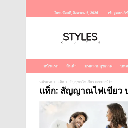
วันพฤหัสบดี, สิงหาคม 6, 2026
เข้าสู่ระบบ/เข
StylesCute
เว็บไซต์
สำหรับ
ท่านผู้หญิง
รวบรวม
เรื่อง
ราว
หน้าแรก
สินค้า
บทความสุขภาพ
บทค
ผู้
หญิง
ครีม
หน้าแรก
แท็ก
สัญญาณไฟเขียว บอกเธอมีใจ
แท็ก: สัญญาณไฟเขียว 
หน้า
ขาว
ครีม
หน้า
ใส