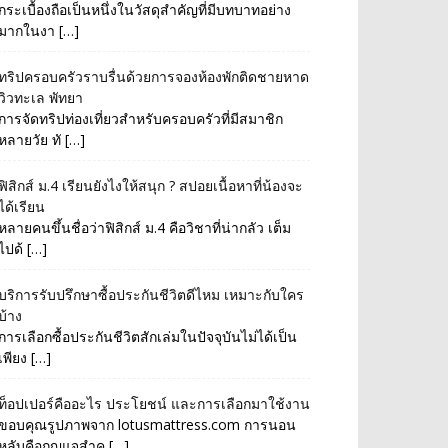
กระเบื้องถือเป็นหนึ่งในวัสดุสำคัญที่มีบทบาทอย่าง
มากในงา […]
ทริปครอบครัวราบรื่นด้วยการจองห้องพักติดชายหาด
วิวทะเล พัทยา
การจัดทริปท่องเที่ยวสำหรับครอบครัวที่มีสมาชิก
หลายวัย ทั […]
ฟิสิกส์ ม.4 เรียนยังไงให้สนุก ? สปอยเนื้อหาที่น้องจะ
ได้เรียน
หลายคนขึ้นชื่อว่าฟิสิกส์ ม.4 คือวิชาที่น่ากลัว เต็ม
ไปด้ […]
บริการรับปรึกษาซื้อประกันชีวิตดีไหม เหมาะกับใคร
บ้าง
การเลือกซื้อประกันชีวิตสักเล่มในปัจจุบันไม่ได้เป็น
เพียง […]
ท็อปเปอร์คืออะไร ประโยชน์ และการเลือกมาใช้งาน
ขอบคุณรูปภาพจาก lotusmattress.com การนอน
หลับคือกุญแจสำค […]