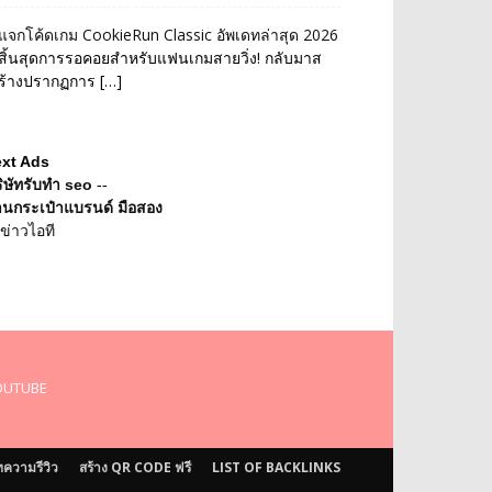
แจกโค้ดเกม CookieRun Classic อัพเดทล่าสุด 2026
สิ้นสุดการรอคอยสำหรับแฟนเกมสายวิ่ง! กลับมาส
ร้างปรากฏการ […]
ext Ads
ิษัทรับทำ seo
--
านกระเป๋าแบรนด์ มือสอง
ข่าวไอที
OUTUBE
ความรีวิว
สร้าง QR CODE ฟรี
LIST OF BACKLINKS