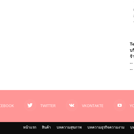
T
บร
ร้
--
--
CEBOOK
TWITTER
VKONTAKTE
Y
หน้าแรก
สินค้า
บทความสุขภาพ
บทความธุรกิจความงาม
บท