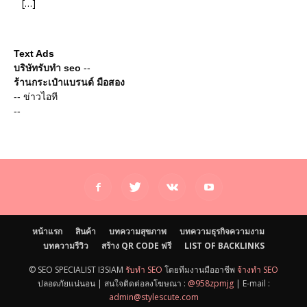
[…]
Text Ads
บริษัทรับทำ seo
--
ร้านกระเป๋าแบรนด์ มือสอง
--
ข่าวไอที
--
หน้าแรก
สินค้า
บทความสุขภาพ
บทความธุรกิจความงาม
บทความรีวิว
สร้าง QR CODE ฟรี
LIST OF BACKLINKS
© SEO SPECIALIST I3SIAM
รับทำ SEO
โดยทีมงานมืออาชีพ
จ้างทำ SEO
ปลอดภัยแน่นอน | สนใจติดต่อลงโฆษณา :
@958zpmjg
| E-mail :
admin@stylescute.com