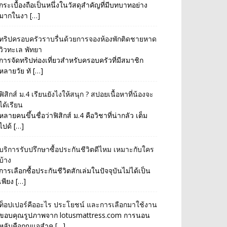
กระเบื้องถือเป็นหนึ่งในวัสดุสำคัญที่มีบทบาทอย่าง
มากในงา […]
ทริปครอบครัวราบรื่นด้วยการจองห้องพักติดชายหาด
วิวทะเล พัทยา
การจัดทริปท่องเที่ยวสำหรับครอบครัวที่มีสมาชิก
หลายวัย ทั […]
ฟิสิกส์ ม.4 เรียนยังไงให้สนุก ? สปอยเนื้อหาที่น้องจะ
ได้เรียน
หลายคนขึ้นชื่อว่าฟิสิกส์ ม.4 คือวิชาที่น่ากลัว เต็ม
ไปด้ […]
บริการรับปรึกษาซื้อประกันชีวิตดีไหม เหมาะกับใคร
บ้าง
การเลือกซื้อประกันชีวิตสักเล่มในปัจจุบันไม่ได้เป็น
เพียง […]
ท็อปเปอร์คืออะไร ประโยชน์ และการเลือกมาใช้งาน
ขอบคุณรูปภาพจาก lotusmattress.com การนอน
หลับคือกุญแจสำค […]