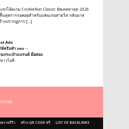
แจกโค้ดเกม CookieRun Classic อัพเดทล่าสุด 2026
สิ้นสุดการรอคอยสำหรับแฟนเกมสายวิ่ง! กลับมาส
ร้างปรากฏการ […]
ext Ads
ิษัทรับทำ seo
--
านกระเป๋าแบรนด์ มือสอง
ข่าวไอที
OUTUBE
ความรีวิว
สร้าง QR CODE ฟรี
LIST OF BACKLINKS