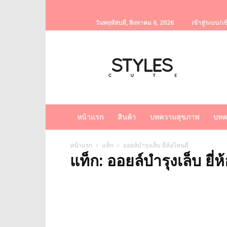
วันพฤหัสบดี, สิงหาคม 6, 2026
เข้าสู่ระบบ/เข
StylesCute
เว็บไซต์
สำหรับ
ท่านผู้หญิง
รวบรวม
เรื่อง
ราว
หน้าแรก
สินค้า
บทความสุขภาพ
บทค
ผู้
หญิง
ครีม
หน้าแรก
แท็ก
ออยล์บำรุงเล็บ ยี่ห้อไหนดี
แท็ก: ออยล์บำรุงเล็บ ยี่
หน้า
ขาว
ครีม
หน้า
ใส