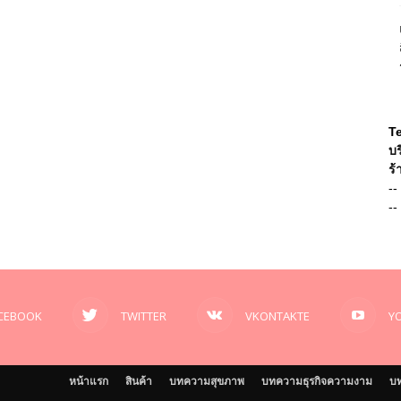
T
บร
ร้
--
--
CEBOOK
TWITTER
VKONTAKTE
Y
หน้าแรก
สินค้า
บทความสุขภาพ
บทความธุรกิจความงาม
บท