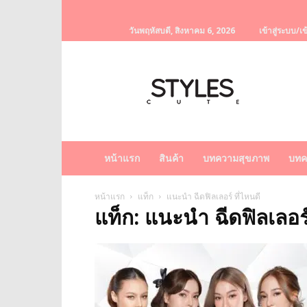
วันพฤหัสบดี, สิงหาคม 6, 2026
เข้าสู่ระบบ/เข
StylesCute
เว็บไซต์
สำหรับ
ท่านผู้หญิง
รวบรวม
เรื่อง
ราว
หน้าแรก
สินค้า
บทความสุขภาพ
บทค
ผู้
หญิง
ครีม
หน้าแรก
แท็ก
แนะนำ ฉีดฟิลเลอร์ ที่ไหนดี
แท็ก: แนะนำ ฉีดฟิลเลอร์
หน้า
ขาว
ครีม
หน้า
ใส