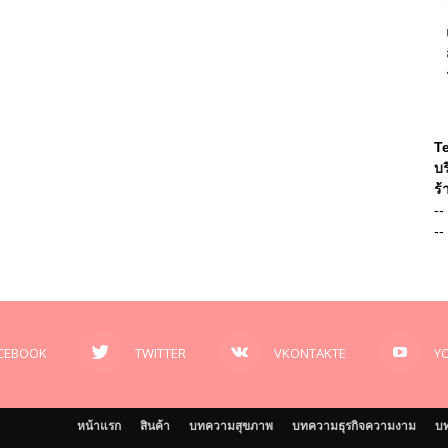
T
บร
ร้
--
--
CEBOOK
TWITTER
VKONTAKTE
Y
หน้าแรก
สินค้า
บทความสุขภาพ
บทความธุรกิจความงาม
บท