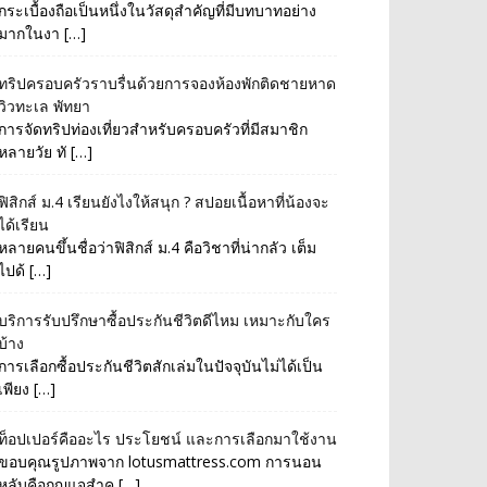
กระเบื้องถือเป็นหนึ่งในวัสดุสำคัญที่มีบทบาทอย่าง
มากในงา […]
ทริปครอบครัวราบรื่นด้วยการจองห้องพักติดชายหาด
วิวทะเล พัทยา
การจัดทริปท่องเที่ยวสำหรับครอบครัวที่มีสมาชิก
หลายวัย ทั […]
ฟิสิกส์ ม.4 เรียนยังไงให้สนุก ? สปอยเนื้อหาที่น้องจะ
ได้เรียน
หลายคนขึ้นชื่อว่าฟิสิกส์ ม.4 คือวิชาที่น่ากลัว เต็ม
ไปด้ […]
บริการรับปรึกษาซื้อประกันชีวิตดีไหม เหมาะกับใคร
บ้าง
การเลือกซื้อประกันชีวิตสักเล่มในปัจจุบันไม่ได้เป็น
เพียง […]
ท็อปเปอร์คืออะไร ประโยชน์ และการเลือกมาใช้งาน
ขอบคุณรูปภาพจาก lotusmattress.com การนอน
หลับคือกุญแจสำค […]