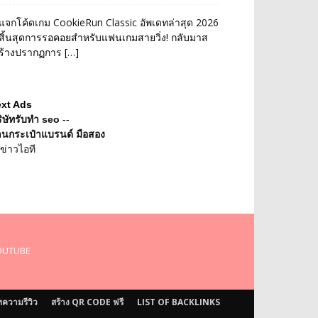
แจกโค้ดเกม CookieRun Classic อัพเดทล่าสุด 2026
สิ้นสุดการรอคอยสำหรับแฟนเกมสายวิ่ง! กลับมาส
ร้างปรากฏการ […]
ext Ads
ิษัทรับทำ seo
--
านกระเป๋าแบรนด์ มือสอง
ข่าวไอที
OUTUBE
ความรีวิว
สร้าง QR CODE ฟรี
LIST OF BACKLINKS