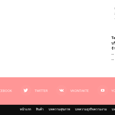
T
บร
ร้
--
--
CEBOOK
TWITTER
VKONTAKTE
Y
หน้าแรก
สินค้า
บทความสุขภาพ
บทความธุรกิจความงาม
บท