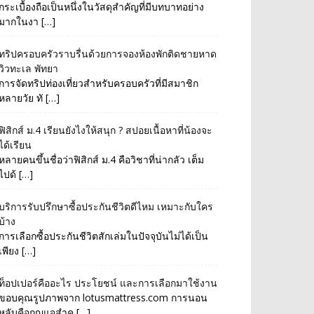
กระเบื้องถือเป็นหนึ่งในวัสดุสำคัญที่มีบทบาทอย่าง
มากในงา […]
ทริปครอบครัวราบรื่นด้วยการจองห้องพักติดชายหาด
วิวทะเล พัทยา
การจัดทริปท่องเที่ยวสำหรับครอบครัวที่มีสมาชิก
หลายวัย ทั […]
ฟิสิกส์ ม.4 เรียนยังไงให้สนุก ? สปอยเนื้อหาที่น้องจะ
ได้เรียน
หลายคนขึ้นชื่อว่าฟิสิกส์ ม.4 คือวิชาที่น่ากลัว เต็ม
ไปด้ […]
บริการรับปรึกษาซื้อประกันชีวิตดีไหม เหมาะกับใคร
บ้าง
การเลือกซื้อประกันชีวิตสักเล่มในปัจจุบันไม่ได้เป็น
เพียง […]
ท็อปเปอร์คืออะไร ประโยชน์ และการเลือกมาใช้งาน
ขอบคุณรูปภาพจาก lotusmattress.com การนอน
หลับคือกุญแจสำค […]