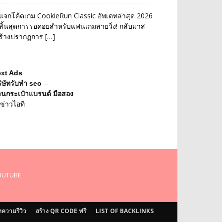
แจกโค้ดเกม CookieRun Classic อัพเดทล่าสุด 2026
สิ้นสุดการรอคอยสำหรับแฟนเกมสายวิ่ง! กลับมาส
ร้างปรากฏการ […]
ext Ads
ิษัทรับทำ seo
--
านกระเป๋าแบรนด์ มือสอง
ข่าวไอที
OUTUBE
ความรีวิว
สร้าง QR CODE ฟรี
LIST OF BACKLINKS