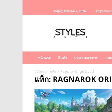
วันศุกร์, สิงหาคม 7, 2026
เข้าสู่ระบบ/เข
StylesCute
เว็บไซต์
สำหรับ
ท่านผู้หญิง
รวบรวม
เรื่อง
ราว
หน้าแรก
สินค้า
บทความสุขภาพ
บทค
ผู้
หญิง
ครีม
หน้าแรก
แท็ก
Ragnarok Origin Global
แท็ก: RAGNAROK OR
หน้า
ขาว
ครีม
หน้า
ใส