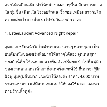
สวยได้เหมือนเดิม ทำให้หน้าของสาวๆนั้นกลับมากระจ่าง
ใส ชุ่มชื่น เนียนใส ไร้รอยสิวและริ้วรอย เหมือนสาววัยใส
ค่ะ จะมีอะไรบ้างนั้นเราไปชมกันเลยดีกว่าค่ะ
1. EsteeLauder: Advanced Night Repair
สุดยอดเซรั่มหน้าใสในตำนานของสาวๆ หลายๆคน เป็น
อันดับหนึ่งของเซรั่มที่อยากให้สาวๆได้ลอง จุดเด่นสุดๆ
ของตัวนี้คือ ใช้เฉพาะกลางคืน ตัวเซรั่มจะเข้าไปฟื้นฟูผิว
ของเราตอนนอน เห็นผลตั้งแต่ครั้งแรกที่ใช้ ตื่นมาจะรู้สึก
ผิวฟู นุ่มชุ่มชื้นมาก แนะนำให้ลองค่ะ ราคา: 4,600 บาท
ราคาแพงมาก แต่มีแบบเทสเตอร์ให้ลองใช้นะคะ ลองหา
ตามร้านหิ้วดูค่ะ