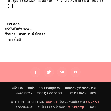
สิ้นสุดการรอคอยสำหรับแฟนเกมสายวิ่ง! กลับมาสร้างปรากฏการ
[…]
Text Ads
บริษัทรับทำ seo
--
ร้านกระเป๋าแบรนด์ มือสอง
--
ข่าวไอที
--
หน้าแรก
สินค้า
บทความสุขภาพ
บทความธุรกิจความงาม
บทความรีวิว
สร้าง QR CODE ฟรี
LIST OF BACKLINKS
© SEO SPECIALIST I3SIAM
รับทำ SEO
โดยทีมงานมืออาชีพ
จ้างทำ SEO
ปลอดภัยแน่นอน | สนใจติดต่อลงโฆษณา :
@958zpmjg
| E-mail :