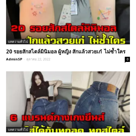
บทความทั่วไป
20 รอยสักสไตล์มินิมอล ผู้หญิง สักแล้วสวยเก๋ ไม่ซ้ำใคร
AdminSP
-
ตุลาคม 22, 2022
0
บทความทั่วไป