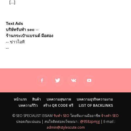
[…]
Text Ads
บริษัทรับทำ seo
--
ร้านกระเป๋าแบรนด์ มือสอง
--
ข่าวไอที
--
หน้าแรก
สินค้า
บทความสุขภาพ
บทความธุรกิจความงาม
บทความรีวิว
สร้าง QR CODE ฟรี
LIST OF BACKLINKS
© SEO SPECIALIST I3SIAM
รับทำ SEO
โดยทีมงานมืออาชีพ
จ้างทำ SEO
ปลอดภัยแน่นอน | สนใจติดต่อลงโฆษณา :
@958zpmjg
| E-mail :
admin@stylescute.com