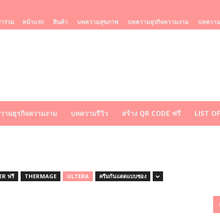
้าร่วม
หน้าแรก
สินค้า
บทความสุขภาพ
บทความธุรกิจความงาม
บทความร
วามธุรกิจความงาม
บทความรีวิว
สร้าง QR CODE ฟรี
LIST O
R ฟรี
THERMAGE
ULTERA
ครีมกันแดดแบบซอง