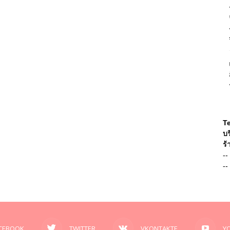
T
บร
ร้
--
--
CEBOOK
TWITTER
VKONTAKTE
Y