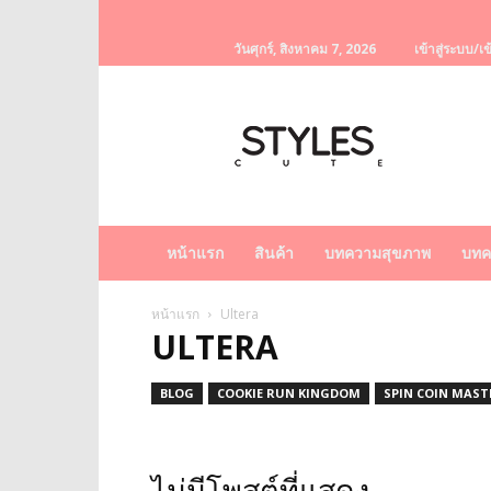
วันศุกร์, สิงหาคม 7, 2026
เข้าสู่ระบบ/เข
StylesCute
เว็บไซต์
สำหรับ
ท่านผู้หญิง
รวบรวม
เรื่อง
ราว
หน้าแรก
สินค้า
บทความสุขภาพ
บทค
ผู้
หญิง
ครีม
หน้าแรก
Ultera
ULTERA
หน้า
ขาว
ครีม
BLOG
COOKIE RUN KINGDOM
SPIN COIN MASTE
หน้า
ใส