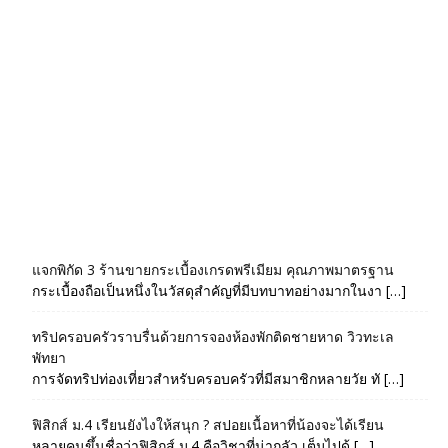
แจกพิกัด 3 ร้านขายกระเบื้องเกรดพรีเมียม คุณภาพมาตรฐาน
กระเบื้องถือเป็นหนึ่งในวัสดุสำคัญที่มีบทบาทอย่างมากในงา […]
ทริปครอบครัวราบรื่นด้วยการจองห้องพักติดชายหาด วิวทะเล
พัทยา
การจัดทริปท่องเที่ยวสำหรับครอบครัวที่มีสมาชิกหลายวัย ทั […]
ฟิสิกส์ ม.4 เรียนยังไงให้สนุก ? สปอยเนื้อหาที่น้องจะได้เรียน
หลายคนขึ้นชื่อว่าฟิสิกส์ ม.4 คือวิชาที่น่ากลัว เต็มไปด้ […]