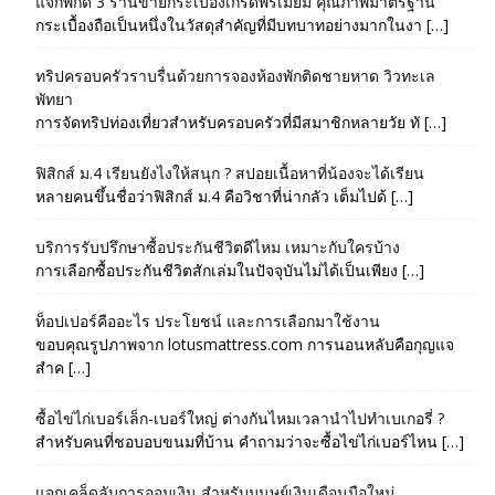
แจกพิกัด 3 ร้านขายกระเบื้องเกรดพรีเมียม คุณภาพมาตรฐาน
กระเบื้องถือเป็นหนึ่งในวัสดุสำคัญที่มีบทบาทอย่างมากในงา […]
ทริปครอบครัวราบรื่นด้วยการจองห้องพักติดชายหาด วิวทะเล
พัทยา
การจัดทริปท่องเที่ยวสำหรับครอบครัวที่มีสมาชิกหลายวัย ทั […]
ฟิสิกส์ ม.4 เรียนยังไงให้สนุก ? สปอยเนื้อหาที่น้องจะได้เรียน
หลายคนขึ้นชื่อว่าฟิสิกส์ ม.4 คือวิชาที่น่ากลัว เต็มไปด้ […]
บริการรับปรึกษาซื้อประกันชีวิตดีไหม เหมาะกับใครบ้าง
การเลือกซื้อประกันชีวิตสักเล่มในปัจจุบันไม่ได้เป็นเพียง […]
ท็อปเปอร์คืออะไร ประโยชน์ และการเลือกมาใช้งาน
ขอบคุณรูปภาพจาก lotusmattress.com การนอนหลับคือกุญแจ
สำค […]
ซื้อไข่ไก่เบอร์เล็ก-เบอร์ใหญ่ ต่างกันไหมเวลานำไปทำเบเกอรี่ ?
สำหรับคนที่ชอบอบขนมที่บ้าน คำถามว่าจะซื้อไข่ไก่เบอร์ไหน […]
แจกเคล็ดลับการออมเงิน สำหรับมนุษย์เงินเดือนมือใหม่