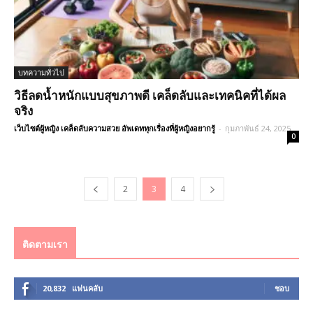
บทความทั่วไป
วิธีลดน้ำหนักแบบสุขภาพดี เคล็ดลับและเทคนิคที่ได้ผล
จริง
เว็บไซต์ผู้หญิง เคล็ดลับความสวย อัพเดททุกเรื่องที่ผู้หญิงอยากรู้
-
กุมภาพันธ์ 24, 2025
0
2
3
4
ติดตามเรา
20,832
แฟนคลับ
ชอบ