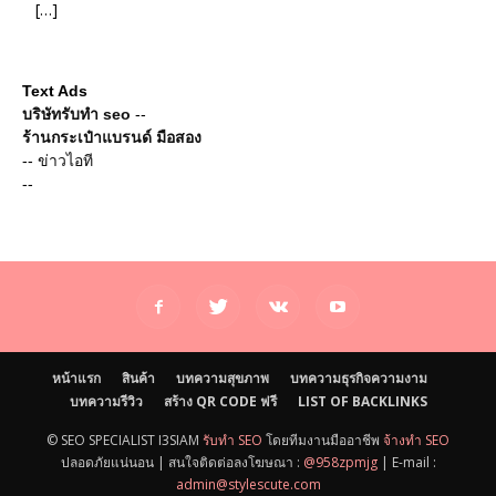
[…]
Text Ads
บริษัทรับทำ seo
--
ร้านกระเป๋าแบรนด์ มือสอง
--
ข่าวไอที
--
หน้าแรก
สินค้า
บทความสุขภาพ
บทความธุรกิจความงาม
บทความรีวิว
สร้าง QR CODE ฟรี
LIST OF BACKLINKS
© SEO SPECIALIST I3SIAM
รับทำ SEO
โดยทีมงานมืออาชีพ
จ้างทำ SEO
ปลอดภัยแน่นอน | สนใจติดต่อลงโฆษณา :
@958zpmjg
| E-mail :
admin@stylescute.com